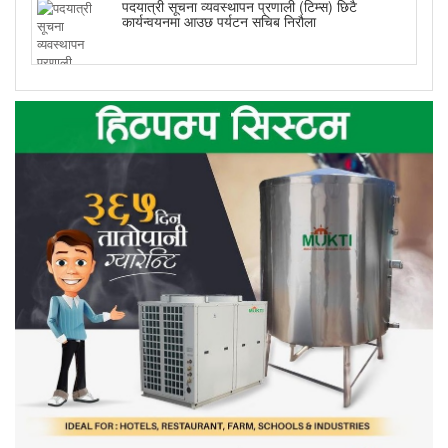
पदयात्री सूचना व्यवस्थापन प्रणाली (टिम्स) छिटै
कार्यन्वयनमा आउछ पर्यटन सचिब निरौला