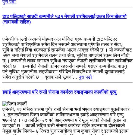
पुरा पढौ
टाट पल्टिएको साउदी कम्पनीले ५७१ नेपाली श्रमिकलाई तलब लिन बोलायो
(नामावली सहित)
एजेन्सी/ साउदी अरबको मोहमद अल मोजिल ग्रुप कम्पनी टाट पल्टिएर
श्रमिकको पारिश्रमिक समेत दिन नसक्ने अवस्थामा पुगेपछि तलब र सेवा,
सुविधा नलिई बिदा भएकालाई सम्पर्कमा आउन आग्रह गरेको छ । यो कम्पनीबाट
५७१ जना नेपाली श्रमिकले तलब तथा सेवा, सुविधा बापतको रकम लिन बाँकी
छ । कम्पनीले तलब लगायत सुविधा नपाएका नेपाली श्रमिकको नाम सार्वजनिक
गरेको छ । कम्पनीले नेपाली कामदारहरूसँग सम्पर्क गराएर कम्पनीबाट पाउनु
पर्ने सुविधा भुक्तानीमा सहजीकरण गरिदिन रियादस्थित नेपाली दूतावासलाई
समेत अनुरोध गरेको छ । दूतावासले सूचना…
पुरा पढौ
हवाई आक्रमणमा परि रूसी सेनामा कार्यरत स्याङ्जाका कार्कीको मृत्यु
एजेन्सी, १२ मंसिर/ रुसमा पुगेर रुसी सेनामा भर्ती भएका स्याङ्गजा पुतलीबजार–
५, ठूलास्वाँराका पितम कार्कीको तालिमस्थलमा हवाई आक्रमणमा परि मृत्यु
भएको छ । गत कार्तिक २९ गते आक्रमणमा परि मृत्यु भएको नेपाली दुताबास
बताएको छ । कार्की सहित रुसी सेनामा कार्यरत रहेकै अवस्थामा दोलखाको
मेलुङ गाउँपालिका– ६ स्थित सुनारपानीका राज कुमार रोका र इलामको इलाम