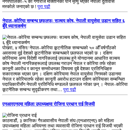
नगरपालिका–५ का गंगाराज मोक्तानको पनि मृत्यु भएको नेपाली दुतावास
मस्कोले जनाएको छ !
पुरा पढौ
नेपाल–कोरिया सम्बन्ध छफलफः सञ्चय कोष, नेपाली वायुसेवा उडान सहित ६
बुँदे ध्यानाकर्षण
पोखरा, ४ मंसिर/ नेपाल–कोरिया कूटनीतिक सम्बन्धको ५० औँ वर्षगाँठको
अवसरमा दुई देशको कूटनीतिक सम्बन्धबारे छलफल भएको छ । दक्षिण
कोरियामा अन्य विदेशी नागरिकलाई उपलब्ध हुने योगदानमा आधारित सञ्चय
कोष नेपाली नागरिकहरूलाई उपलब्ध गराउन नेपाल र कोरिया तर्फ रहेका
कानूनी अवरोध र कानून सम्सोधनका विषयमा दुबै देशका प्रतिनिधिहरु
सकारात्मक भएका छन् । दक्षिण कोरियामा नेपाल वायुसेवा निगमको उडानमा
नेपाल र कोरियातर्फ रहेका कानूनी अवरोध हटाउन दक्षिण कोरियाका सम्बन्धित
पदाधिकारीसँग नेपाली प्रतिनिधि मण्डलले छलफल गरेका छन् । नेपाल–कोरिया
कूटनैतिक सम्बन्ध सुदृढीकरण तथा…
पुरा पढौ
एनआरएनएमा महिला उपाध्यक्षमा रोजिना प्रधान राई विजयी
काठमाडौं, ३ कात्तिक/ गैरआवासीय नेपाली संघ (एनआरएनए) को महिला
उपाध्यक्षमा महिला अभियन्ता तथा व्यवसायी रोजिना प्रधान राई विजयी भएकी