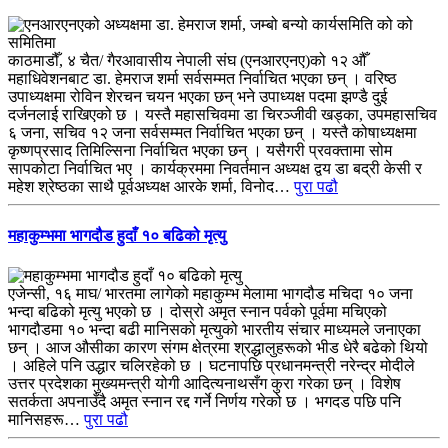
काठमाडौँ, ४ चैत/ गैरआवासीय नेपाली संघ (एनआरएनए)को १२ औँ
महाधिवेशनबाट डा. हेमराज शर्मा सर्वसम्मत निर्वाचित भएका छन् । वरिष्ठ
उपाध्यक्षमा रोविन शेरचन चयन भएका छन् भने उपाध्यक्ष पदमा झण्डै दुई
दर्जनलाई राखिएको छ । यस्तै महासचिवमा डा चिरञ्जीवी खड्का, उपमहासचिव
६ जना, सचिव १२ जना सर्वसम्मत निर्वाचित भएका छन् । यस्तै कोषाध्यक्षमा
कृष्णप्रसाद तिमिल्सिना निर्वाचित भएका छन् । यसैगरी प्रवक्तामा सोम
सापकोटा निर्वाचित भए । कार्यक्रममा निवर्तमान अध्यक्ष द्वय डा बद्री केसी र
महेश श्रेष्ठका साथै पूर्वअध्यक्ष आरके शर्मा, विनोद…
पुरा पढौ
महाकुम्भमा भागदौड हुदाँ १० बढिको मृत्यु
एजेन्सी, १६ माघ/ भारतमा लागेको महाकुम्भ मेलामा भागदौड मचिदा १० जना
भन्दा बढिको मृत्यु भएको छ । दोस्रो अमृत स्नान पर्वको पूर्वमा मचिएको
भागदौडमा १० भन्दा बढी मानिसको मृत्युको भारतीय संचार माध्यमले जनाएका
छन् । आज औसीका कारण संगम क्षेत्रमा श्रद्धालुहरूको भीड धेरै बढेको थियो
। अहिले पनि उद्धार चलिरहेको छ । घटनापछि प्रधानमन्त्री नरेन्द्र मोदीले
उत्तर प्रदेशका मुख्यमन्त्री योगी आदित्यनाथसँग कुरा गरेका छन् । विशेष
सतर्कता अपनाउँदै अमृत स्नान रद्द गर्ने निर्णय गरेको छ । भगदड पछि पनि
मानिसहरू…
पुरा पढौ