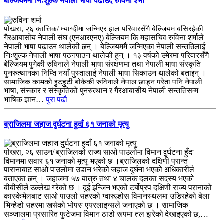
बेल्जियममा निःशुल्क नेपाली भाषा पढाउँदै रुविना शर्मा
पोखरा, २६ कात्तिक/ म्याग्दीमा जन्मिएर हाल परिवारसँगै बेल्जियम बसिरहेकी
गैरआबासीय नेपाली संघ (एनआरएनए) बेल्जियम कि महासचिव रुविना शर्माले
नेपाली भाषा पढाउन थालेकी छन् । बेल्जियममै जन्मिएका नेपाली सन्ततिलाई
निःशुल्क नेपाली भाषा पठनपाठन थालेकी हुन् । १३ वर्षको उमेरमा परिवारसँगै
बेल्जियम पुगेकी रुविनाले नेपाली भाषा संरक्षणमा तथा नेपाली भाषा संस्कृति
पुनरुत्थानका निम्ति नयाँ पुस्तालाई नेपाली भाषा सिकाउन थालेको बताइन् ।
सामाजिक कामको हुटहुटी बोकेकी रुविनाले नेपाल छाड्न परेता पनि नेपाली
भाषा, संस्कार र संस्कृतिको पुनरुत्थान र गैरआबासीय नेपाली सन्ततिसम्म
भाषिक ज्ञान…
पुरा पढौ
ब्राजिलमा जहाज दुर्घटना हुदाँ ६१ जनाको मृत्यु
पोखरा, २६ साउन/ ब्राजिलको राज्य साओ पाउलोमा विमान दुर्घटना हुँदा
विमानमा सवार ६१ जनाको मृत्यु भएको छ ।ब्राजिलको दक्षिणी प्रान्त
पारानाबाट साओ पाउलोमा उडान भरेको जहाज दुर्घना भएको अधिकारीले
बताएका छन् । जहाजमा ५७ यात्रु तथा ४ चालक दलका सदस्य भएको
बीबीसीले उल्लेख गरेको छ । दुई इन्जिन भएको टर्बोप्रप दक्षिणी राज्य परानाको
कास्केभेलबाट साओ पाउलो सहरको ग्वारुल्होस विमानस्थलमा उडिरहेको बेला
भिन्हेडो सहरमा खसेको भोपस एयरलाइन्सले जनाएको छ । सामाजिक
सञ्जालमा प्रसारित फुटेजमा विमान ठाडो रूपमा तल झरेको देखाइएको छ,…