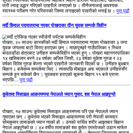
सुरक्षा निकायको सक्रियतामा बिहीबार बिहान डोरीको साहेताबाट खोलाबाट
पारी ल्याइ उद्धार गरिएको प्रहरीले जनाएको छ । तीनैजनालाई आवश्यक
स्वास्थ्य परीक्षण गरेर परिवारको जिम्मा लगाइएको प्रहरीको भनाई छ ।
पुरा पढौ
मर्दी हिमाल पदयात्रामा गएका पोखराका तीन युवक सम्पर्क विहीन
पोखरा, २० साउन/ कास्कीको मर्दी हिमाल पदयात्रामा गएका पोखराका ३ जना
युवक जंगलमा बाटो विराए हराएका छन् । माछापुच्छ्रे गाउँपालिका ९ स्थित
बादलडाँडा क्षेत्रबाट उनीहरु सम्पर्कविहीन भएका हुन् । पोखरा महानगरपालिका
१४ खसिबजार बस्ने २४ वर्षका अजित जिसी, २३ वर्षका युकेश गुरुङ र २३
वर्षका दिपेश गुरुङ बेपत्ता भएको प्रहरीले जानकारी दिएको छ । उनीहरु बुधबार
बिहान ८ बजेसम्म सम्पर्कमा थिए । त्यसपछि मोबाइल अफ भएकाले उनीहरुसँग
सम्पर्क हुन सकेको छैन । युवकहरु हराएको सूचना बिहान ११ बजे प्राप्त
भएपछि…
पुरा पढौ
कुवेतमा मिसाइल आक्रमणमा नेपालले ज्यान गुमाए, शव नेपाल आइपुग्यो
पोखरा, १७ साउन/ कुवेतमा मिसाइल आक्रमणमा परि एक नेपालले ज्यान
गुमाएका छन् । कुवेतमा भएको मिसाइल आक्रमणमा परी नेपाली कामदार
सोमकुमार तामाङको ज्यान गएको हो । उनको पार्थिव शरीर आइतबार बिहान
नेपाल आइपुगेको छ । ४४ वर्षीय तामाङको शव कुवेत एयरवेजको उडान मार्फत
त्रिभुवन अन्तर्राष्ट्रिय विमानस्थलमा ल्याइएको हो । तेह्रथुम जिल्लाका तामाङ