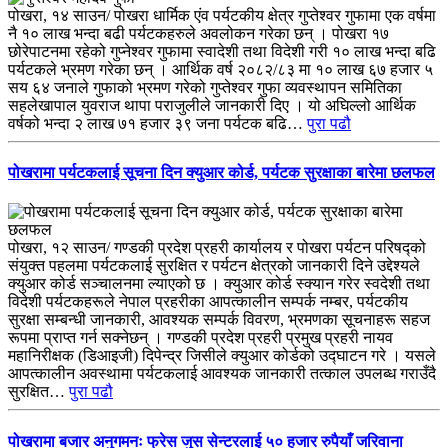
पोखरा, १४ साउन/ पोखरा धार्मिक एंव पर्यटकीय क्षेत्र गुप्तेश्वर गुफामा एक वर्षमा
नै १० लाख भन्दा बढी पर्यटकहरुले अवलोकन गरेका छन् । पोखरा १७
छोरेपाटनमा रहेको गुप्नेश्वर गुफामा स्वादेशी तथा विदेशी गरी १० लाख भन्दा बढि
पर्यटकले भ्रमण गरेका छन् । आर्थिक वर्ष २०८२/८३ मा १० लाख ६७ हजार ५
सय ६४ जनाले गुफाको भ्रमण गरेको गुप्तेश्वर गुफा व्यवस्थापन समितिका
सहलेखापाल युवराज थापा पराजुलीले जानकारी दिए । यो अघिल्लो आर्थिक
वर्षको भन्दा २ लाख ७१ हजार ३९ जना पर्यटक बढि…
पुरा पढौ
पोखरामा पर्यटकलाई सूचना दिन क्युआर कोर्ड, पर्यटक सुरक्षाका बारेमा छलफल
पोखरा, १२ साउन/ गण्डकी प्रदेश प्रहरी कार्यालय र पोखरा पर्यटन परिषद्को
संयुक्त पहलमा पर्यटकलाई सुरक्षित र पर्यटन क्षेत्रको जानकारी दिने उद्देश्यले
क्युआर कोर्ड सञ्चालनमा ल्याएको छ । क्युआर कोर्ड स्क्यान गरेर स्वदेशी तथा
विदेशी पर्यटकहरूले नेपाल प्रहरीका आपत्कालीन सम्पर्क नम्बर, पर्यटकीय
सुरक्षा सम्बन्धी जानकारी, आवश्यक सम्पर्क विवरण, भ्रमणका सूचनाहरू सहज
रूपमा प्राप्त गर्न सक्नेछन् । गण्डकी प्रदेश प्रहरी प्रमुख प्रहरी नायव
महानिरीक्षक (डिआइजी) दिपेन्द्र जिसीले क्युआर कोर्डको उद्घाटन गरे । यसले
आपत्कालीन अवस्थामा पर्यटकलाई आवश्यक जानकारी तत्काल उपलब्ध गराउँदै
सुरक्षित…
पुरा पढौ
पोखरामा बजार अनुगमनः फ्रेस जुस सेन्टरलाई ५० हजार रुपैयाँ जरिवाना