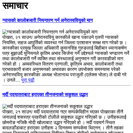
समाचार
ग्यासको कालोबजारी नियन्त्रण गर्न अनेरास्ववियुको माग
पोखरा, २१ साउन/ अनेरास्ववियु कास्कीले खाना पकाउने एलपी ग्यासको
नियमित, सहज आपुर्तिको व्यवस्था गर्न जिल्ला प्रशासन समक्ष माग गरेको छ ।
कास्कीका प्रमुख जिल्ला अधिकारी कुमानसिंह गुरुङलाई बिहीबार ध्यानाकर्षण
पत्र बुझाउदै युनियनले कृतिम अभाव सिर्जना गर्ने उद्देश्यले ग्यासको भण्डारण गर्ने
तथा कालोबजारी गर्ने व्यक्ति तथा संस्थालाई अनुगमान गरी कारवाहीको माग
गरेको हो । अव्यवस्थित वितरण प्रणाली, कृत्रिम अभाव, कालोबजारी तथा
प्रभावकारी बजार अनुगमनको अभावका कारण उपभोक्ता समस्यामा परेको
अनेरास्ववियु कास्कीका अध्यक्ष भोलानाथ पराजुली (एलेक्स भोला) ले दाबी गरे
। उनले…
पुरा पढौ
मर्दी पदयात्राबाट हराएका तीनजनाको सकुशल उद्धार
पोखरा, २१ साउन/ मर्दी पदयात्रामा गएर सम्पर्कविहीन भएका पोखराका तीनै
जनालाई शसस्त्र प्रहरीको टोलीले सकुशल उद्धार गरिएको छ । उनीहरूलाई
छोमरोङ नजिकै मोदी खोलाबाट उद्धार गरिएको हो । मर्दी पदमार्ग स्थित
बादलडाँडाबाट हराएका उनीहरू २ दिनसम्म सम्पर्कमा थिएनन् । तीनै तहका