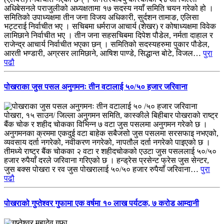
अधिबेसनले पराजुलीको अध्यक्षतामा १७ सदस्य नयाँ समिति चयन गरेको हो ।
समितिको उपाध्यक्षमा तीन जना विजय अधिकारी, सुर्दशन तामाङ, एलिसा
भट्टराई निर्वाचीत भए । सचिबमा धर्मराज आचार्य (शेखर) र कोषाध्यक्षमा विवेक
लामिछाने निर्वाचीत भए । तीन जना सहसचिबमा दिपेश पौडेल, नर्मता दाहाल र
राजेन्द्र आचार्य निर्वाचीत भएका छन् । समितिको सदस्यहरुमा पुकार पौडेल,
आरती भण्डारी, अग्रसर लामिछाने, आषिश पाण्डे, सिद्धान्त बोटे, विजल…
पुरा
पढौ
पोखराका जुस पसल अनुगमनः तीन वटालाई ५०/५० हजार जरिवाना
पोखरा, १५ साउन/ जिल्ला अनुगमन समिति, कास्कीले बिहीबार पोखराको राष्ट्र
बैंक चोक र शहीद चोकका विभिन्न ७ वटा जुस पसलमा अनुगमन गरेको छ ।
अनुगमनका क्रममा एकदुई वटा बाहेक सबैजसो जुस पसलमा सरसफाइ नभएको,
व्यवसाय दर्ता नगरेको, नवीकरण नगरेको, नापतौल दर्ता नगरेको पाइएको छ ।
तीमध्ये राष्ट्र बैंक चोकका २ वटा र शहीदचोकको एउटा जुस पसललाई ५०/५०
हजार रुपैयाँ दरले जरिवाना गरिएको छ । हन्ड्रेस प्रसेन्ट फ्रेस जुस सेन्टर,
जुस बक्स पोखरा र रव जुस पोखरालाई ५०/५० हजार रुपैयाँ जरिवाना…
पुरा
पढौ
पोखराको गुप्तेश्वर गुफामा एक वर्षमा १० लाख पर्यटक, ७ करोड आम्दानी