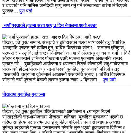
बेदमा संस्कार र आचरणका बारेमा उल्लेख भएको बताए । उनले ‘षोडश संस्कार
र चाडपर्व’ पनि मानिस जन्मेदेखी मृत्यु सम्म गर्नु पर्ने संस्कारका बारेमा लेखिएको
पुस्तक…
पुरा पढौ
‘नयाँ पुस्ताको हातमा सत्ता आए ७ दिन नेपालमा आगो बल्छ’
पोखरा, २७ पुस/ समाज, संस्कृति र इतिहासका गलत भाष्यहरुविरुद्ध वैचारिक
असहमति प्रकट गर्ने व्यक्ति हुन्, चर्चित विश्लेषक सौरभ । सनातन इतिहास,
परम्परा र संस्कृतिलाई राष्ट्र निर्माणको जग मान्ने लेखक हुन् एकान्त शर्मा । तिनै
सौरभ र एकान्तले शनिबार पोखरामा एउटै मञ्चमा एकसाथ असहमति–तन्त्र
प्रकट गरे । बुकहिलको आयोजना र ¥यान्डम रिडर्स सोसाइटी सहआयोजनामा
पोखराको होटल पोखरा ग्राण्डमा भएको बुकहिल बुकान्जाको पहिलो शत्र
‘असहमति–तत्र’ मा दुवैजनाले आआफ्नो असहमति सुनाए । चर्चित विश्लेषक
सौरभले नयाँ पुस्ताले देशको शासन हातमा ल्याए ७ दिनसम्म…
पुरा पढौ
पोखरामा बुकहिल बुकाञ्जा
पोखरा, २७ पुस/ बुकहिल पब्लिकेशनको आयोजना र ¥यान्ड्म रिडर्स
सोसाइटीको सहआयोजनामा पोखरामा शनिबार ‘बुकहिल बुकाञ्जा’ भएको छ ।
वरिष्ठ साहित्यकार सरुभक्तलाई बुकहिल पब्लिकेशनका संस्थापक अध्यक्ष
भुपेन्द्र खड्काले पुस्तक हस्तान्तरण गरेपछि सुरु भएको बुकाञ्जामा विभिन्न ७
वटा सत्र भएका थिए । पहिलो सत्रमा ‘असहमति–तन्त्र’ शिर्षकमा सौरभ र