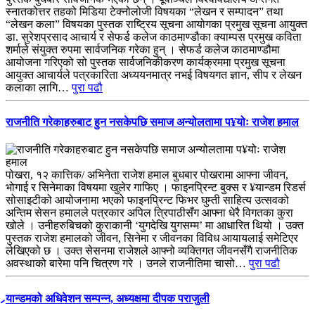
स्नातकोत्तर तहको मिडिया टेक्नोलोजी विषयका “लेखन र सम्पादन” तथा
“लेखन कला” विषयका पुस्तक राष्ट्रिय सूचना आयोगका प्रमुख सूचना आयुक्त
डा. सुरेशप्रसाद आचार्य र सेफर्ड कलेज काठमाण्डौका क्याम्पस प्रमुख कविता
शर्माले संयुक्त रुपमा सार्वजनिक गरेका हुन् । सेफर्ड कलेज काठमाण्डौमा
आयोजना गरिएको सो पुस्तक सार्वजनिकीकरण कार्यक्रममा प्रमुख सूचना
आयुक्त आचार्यले पत्रकारिता अध्ययनमात्र नभई विषयगत ज्ञान, सीप र लेखन
कलाका लागि…
पुरा पढौ
राजनीति गरेकाहरुबाट हुन नसकेपछि समाज अन्योलतामा प¥योः राजेश हमाल
पोखरा, १२ कात्तिक/ अभिनेता राजेश हमाल बुधबार पोखरामा आफ्ना जीवन,
भोगाई र सिनेमाका विषयमा खुलेर गाफिए । फाइनप्रिन्ट बुक्स र ¥यान्डम रिडर्स
सोसाइटीको आयोजनामा भएको फाइनप्रिन्ट फिभर घुम्ती साहित्य उत्सवको
अन्तिम सेसन हमालले पत्रकार अपिल त्रिपाठीसँग आफ्ना धेरै विगतका कुरा
खोले । उनीहरुबिचको कुराकानी ‘युगदेखि युगसम्म’ मा आधारित थियो । उक्त
पुस्तक राजेश हमालको जीवन, सिनेमा र जीवनका विविध आयायलाई समेटिएर
लेखिएको छ । उक्त सेसनमा राजेशले आफ्नो व्यक्तिगत जीवनसँगै राजनीतिक
अवस्थाको बारेमा पनि चित्रण गरे । उनले राजनीतिमा चासो…
पुरा पढौ
र्‍यान्डमको अधिवेशन सम्पन्न, अध्यक्षमा दीपक पराजुली