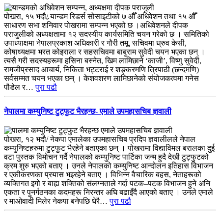
पोखरा, १५ भदौ/ र्‍यान्डम रिडर्स सोसाइटीको ७ औँ अधिवेशन तथा १५ औँ
साधारण सभा शनिवार पोखरामा सम्पन्न भएको छ ।अधिवेशनले दीपक
पराजुलीको अध्यक्षतामा १२ सदस्यीय कार्यसमिति चयन गरेको छ । समितिको
उपाध्याक्षमा नेपालप्रकाश अधिकारी र गौरी तमू, सचिवमा ध्रुव केसी,
कोषाध्यक्षमा भरत कोइराला र सहसचिवमा बाबुराम सुवेदी चयन भएका छन् ।
त्यसै गरी सदस्यहरूमा हसिना बस्नेत, खिम लामिछाने ‘काजी’, विष्णु सुवेदी,
रामजीप्रसाद आचार्य, निकिता भट्टराई र शङ्करमणि त्रिपाठी (छन्दमणि)
सर्वसम्मत चयन भएका छन् । केशवशरण लामिछानेको संयोजकत्वमा गनेस
पौडेल र…
पुरा पढौ
नेपालमा कम्युनिष्ट टुट्फुट भैरहन्छ- एमाले उपमहासचिब ज्ञवाली
पोखरा, १२ भदौ/ नेकपा एमालेका उपमहासचिब प्रदिप ज्ञवालीलले नेपाल
कम्युनिष्टहरुमा टुट्फुट भैरहेने बताएका छन् । पोखरामा विद्याविमल बरालका दुई
वटा पुस्तक विमोचन गर्दै नेपालको कम्युनिष्ट पार्टिका जन्म हुदै देखी टुट्फुटको
क्रम शुरु भएको बताए । उनले नेपालको कम्युनिष्ट आन्दोलन इतिहास विभाजन
र एकीकरणका प्रयास भइरहेने बताए । विभिन्न वैचारिक बहस, नेताहरूको
व्यक्तिगत इगो र बाह्य शक्तिको संलग्नताले गर्दा पटक–पटक विभाजन हुने अनि
एकता र पुनर्गठनका कदमहरू निरन्तर अघि बढाइँदै आएको बताए । उनले एमाले
र माओवादी मिलेर नेकपा बनेपछि धेरै…
पुरा पढौ