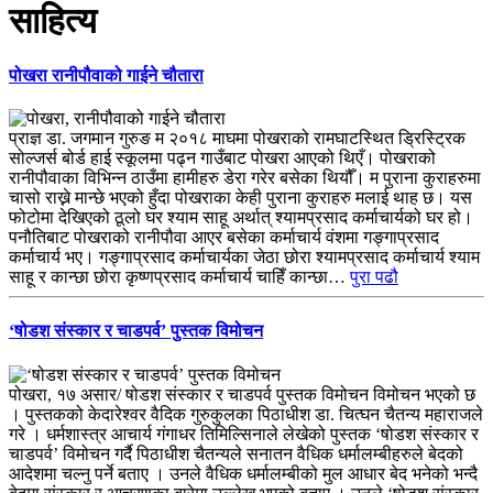
साहित्य
पोखरा रानीपौवाको गाईने चौतारा
प्राज्ञ डा. जगमान गुरुङ म २०१८ माघमा पोखराको रामघाटस्थित ड्रिस्ट्रिक
सोल्जर्स बोर्ड हाई स्कूलमा पढ्न गाउँबाट पोखरा आएको थिएँ। पोखराको
रानीपौवाका विभिन्न ठाउँमा हामीहरु डेरा गरेर बसेका थियौँ। म पुराना कुराहरुमा
चासो राख्ने मान्छे भएको हुँदा पोखराका केही पुराना कुराहरु मलाई थाह छ। यस
फोटोमा देखिएको ठूलो घर श्याम साहू अर्थात् श्यामप्रसाद कर्माचार्यको घर हो।
पनौतिबाट पोखराको रानीपौवा आएर बसेका कर्माचार्य वंशमा गङ्गाप्रसाद
कर्माचार्य भए। गङ्गाप्रसाद कर्माचार्यका जेठा छोरा श्यामप्रसाद कर्माचार्य श्याम
साहू र कान्छा छोरा कृष्णप्रसाद कर्माचार्य चाहिँ कान्छा…
पुरा पढौ
‘षोडश संस्कार र चाडपर्व’ पुस्तक विमोचन
पोखरा, १७ असार/ षोडश संस्कार र चाडपर्व पुस्तक विमोचन विमोचन भएको छ
। पुस्तकको केदारेश्वर वैदिक गुरुकुलका पिठाधीश डा. चित्घन चैतन्य महाराजले
गरे । धर्मशास्त्र आचार्य गंगाधर तिमिल्सिनाले लेखेको पुस्तक ‘षोडश संस्कार र
चाडपर्व’ विमोचन गर्दै पिठाधीश चैतन्यले सनातन वैधिक धर्मालम्बीहरुले बेदको
आदेशमा चल्नु पर्ने बताए । उनले वैधिक धर्मालम्बीको मुल आधार बेद भनेको भन्दै