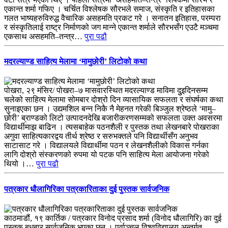
एकान्त शर्मा गफिए । चर्चित विश्लेषक सौरभले समाज, संस्कृति र इतिहासका
गलत भाष्यहरुविरुद्ध वैचारिक असहमति प्रकट गरे । सनातन इतिहास, परम्परा
र संस्कृतिलाई राष्ट्र निर्माणको जग मान्ने एकान्त शर्माले सौरभसँग एउटै मञ्चमा
एकसाथ असहमति–तन्त्र…
पुरा पढौ
मदरल्याण्ड साहित्य मेलामा ‘मामुछोरी’ लिटोको कथा
पोखरा, २९ मंसिर/ पोखरा–७ मासवारस्थित मदरल्याण्ड माविमा दुुइदिनसम्म
चलेको साहित्य मेलामा सोमबार दोश्रो दिन व्यासायिक सफलता र संघर्षका कथा
सुनाइएका छन । उद्यमशिल बन्न निकै नै मेहनत गरेकी बिञ्जुल श्रेष्ठले ‘मामु–
छोरी’ ब्राण्डको लिटो उत्पादनदेखि बजारीकरणसम्मको सफलता उक्त अवसरमा
विद्यार्थीमाझ बाढिन । त्यसबाहेक पठनशैली र पुस्तक तथा लेखनबारे पोखराका
अगुवा साहित्यकारद्वय तीर्थ श्रेष्ठ र सरुभक्तले पनि विद्यार्थीसँग अनुभव
साटासाट गरे । विद्यालयले विद्यार्थीमा पठन र लेखनशैलीको विकास गर्नका
लागि दोश्रो संस्करणको रुपमा यो पटक पनि साहित्य मेला आयोजना गरेको
थियो ।…
पुरा पढौ
पत्रकार धौलागिरिका पत्रकारिताका दुई पुस्तक सार्वजनिक
काठमाडौं, १९ कार्तिक / पत्रकार विनोद प्रसाद शर्मा (विनोद धौलागिरि) का दुई
पुस्तक बुधबार सार्वजनिक भएका छन् । पूर्वाञ्चल विश्वविद्यालय अन्तर्गत