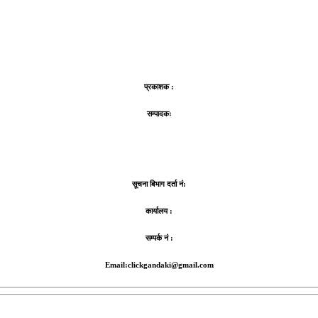
प्रकाशक :
सम्पादकः
सूचना बिभाग दर्ता नं:
कार्यालय :
सम्पर्क नं :
Email:clickgandaki@gmail.com