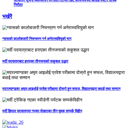
पदयात्री सूचना व्यवस्थापन प्रणाली (टिम्स) छिटै कार्यन्वयनमा आउछ पर्यटन सचिब
निरौला
भर्खरै
ग्यासको कालोबजारी नियन्त्रण गर्न अनेरास्ववियुको माग
मर्दी पदयात्राबाट हराएका तीनजनाको सकुशल उद्धार
मदरल्याण्डका अमृत आइओई प्रवेश परीक्षामा दोस्रो हुन सफल, विद्यालयद्वारा बधाई तथा सम्मान
मर्दी हिमाल पदयात्रामा गएका पोखराका तीन युवक सम्पर्क विहीन