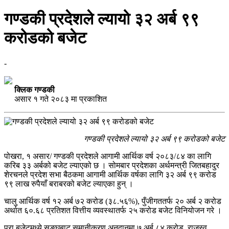
गण्डकी प्रदेशले ल्यायो ३२ अर्ब ९९
करोडको बजेट
-
क्लिक गण्डकी
असार १ गते २०८३ मा प्रकाशित
गण्डकी प्रदेशले ल्यायो ३२ अर्ब ९९ करोडको बजेट
पोखरा, १ असार/ गण्डकी प्रदेशले आगामी आर्थिक वर्ष २०८३/८४ का लागि
करिब ३३ अर्बको बजेट ल्याएको छ । सोमबार प्रदेशका अर्थमन्त्री जितबहादुर
शेरचनले प्रदेश सभा बैठकमा आगामी आर्थिक वर्षका लागि ३२ अर्ब ९९ करोड
९९ लाख रुपैयाँ बराबरको बजेट ल्याएका हुन् ।
चालु आर्थिक वर्ष १२ अर्ब ७२ करोड (३८.५६%), पुँजीगततर्फ २० अर्ब २ करोड
अर्थात ६०.६८ प्रतिशत वित्तीय व्यवस्थातर्फ २५ करोड बजेट विनियोजन गरे ।
पूरा बजेटमध्ये सङ्घबाट समानीकरण अनुदानमा ७ अर्ब ८४ करोड, राजस्व