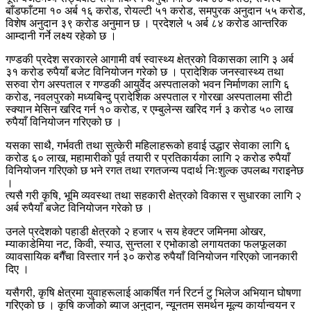
बाँडफाँटमा १० अर्ब १६ करोड, रोयल्टी ५१ करोड, समपुरक अनुदान ५५ करोड,
विशेष अनुदान ३९ करोड अनुमान छ । प्रदेशले ५ अर्ब ८४ करोड आन्तरिक
आम्दानी गर्ने लक्ष्य रहेको छ ।
गण्डकी प्रदेश सरकारले आगामी वर्ष स्वास्थ्य क्षेत्रको विकासका लागि ३ अर्ब
३१ करोड रुपैयाँ बजेट विनियोजन गरेको छ । प्रादेशिक जनस्वास्थ्य तथा
सरुवा रोग अस्पताल र गण्डकी आयुर्वेद अस्पतालको भवन निर्माणका लागि ६
करोड, नवलपुरको मध्यबिन्दु प्रादेशिक अस्पताल र गोरखा अस्पतालमा सीटी
स्क्यान मेसिन खरिद गर्न १० करोड, र एम्बुलेन्स खरिद गर्न ३ करोड ५० लाख
रुपैयाँ विनियोजन गरिएको छ ।
यसका साथै, गर्भवती तथा सुत्केरी महिलाहरूको हवाई उद्धार सेवाका लागि ६
करोड ६० लाख, महामारीको पूर्व तयारी र प्रतिकार्यका लागि २ करोड रुपैयाँ
विनियोजन गरिएको छ भने रगत तथा रगतजन्य पदार्थ निःशुल्क उपलब्ध गराइनेछ
।
त्यसै गरी कृषि, भूमि व्यवस्था तथा सहकारी क्षेत्रको विकास र सुधारका लागि २
अर्ब रुपैयाँ बजेट विनियोजन गरेको छ ।
उनले प्रदेशको पहाडी क्षेत्रको २ हजार ५ सय हेक्टर जमिनमा ओखर,
म्याकाडेमिया नट, किवी, स्याउ, सुन्तला र एभोकाडो लगायतका फलफूलका
व्यावसायिक बगैँचा विस्तार गर्न ३० करोड रुपैयाँ विनियोजन गरिएको जानकारी
दिए ।
यसैगरी, कृषि क्षेत्रमा युवाहरूलाई आकर्षित गर्न रिटर्न टु भिलेज अभियान घोषणा
गरिएको छ । कृषि कर्जाको ब्याज अनुदान, न्यूनतम समर्थन मूल्य कार्यान्वयन र