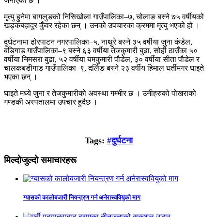
जनाएको छ ।
मृत्यु हुनेमा बागलुङको निसिखोला गाउँपालिका–७, चोलाङ बस्ने ७५ वर्षीयको
खड्कबहादुर कुँवर रहेका छन् । उनको उपचारका क्रममा मृत्यु भएको हो ।
दुर्घटनामा ढोरपाटन नगरपालिका–५, नाथुरे बस्ने ३५ वर्षीया जुना कंडेल,
बडिगाड गाउँपालिका–९ बस्ने ६३ वर्षीया तेजकुमारी बुढा, सोही ठाउँका ५०
वर्षीया निमसरा बुढा, ५२ वर्षीया यमकुमारी पौडेल, ३० वर्षीया सीता पौडेल र
चालकबडीगाड गाउँपालिका–९, दर्लिङ बस्ने २३ वर्षीय हिमाल घर्तीमगर घाइते
भएका छन् ।
घाइते मध्ये जुना र तेजकुमारीको अवस्था गम्भीर छ । उनीहरुको पोखराको
गण्डकी अस्पतालमा उपचार हुदैछ ।
Tags:
#दुर्घटना
मिल्दोजुल्दो समाचारहरू
ग्यासको कालोबजारी नियन्त्रण गर्न अनेरास्ववियुको माग