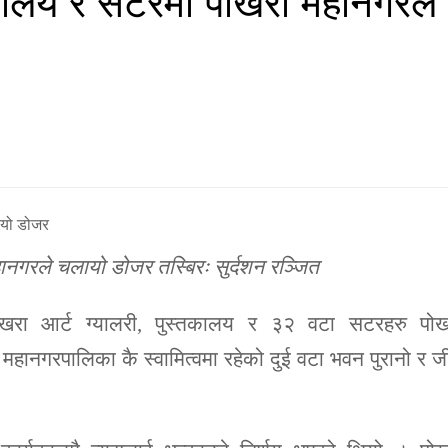
ानगरले चलायो डोजर तस्बिरः सुर्दशन रञ्जित
पोखरा आर्ट ग्यालरी, पुस्तकालय र ३२ वटा सटरहरु पोख
ानगरपालिका कै स्वामित्वमा रहेको दुई वटा भवन पुरानो र जी