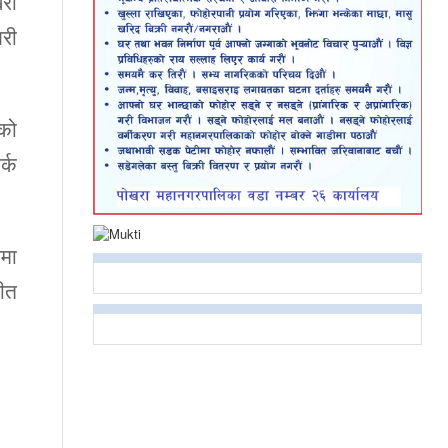
रा
री
को
र्क
नमा
ीत