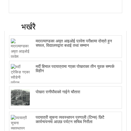
भर्खरै
मदरल्याण्डका अमृत आइओई प्रवेश परीक्षामा दोस्रो हुन
सफल, विद्यालयद्वारा बधाई तथा सम्मान
मर्दी हिमाल पदयात्रामा गएका पोखराका तीन युवक सम्पर्क
विहीन
पोखरा रानीपौवाको गाईने चौतारा
पदयात्री सूचना व्यवस्थापन प्रणाली (टिम्स) छिटै
कार्यन्वयनमा आउछ पर्यटन सचिब निरौला