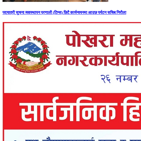
पदयात्री सूचना व्यवस्थापन प्रणाली (टिम्स) छिटै कार्यन्वयनमा आउछ पर्यटन सचिब निरौला