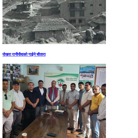
पोखरा रानीपौवाको गाईने चौतारा