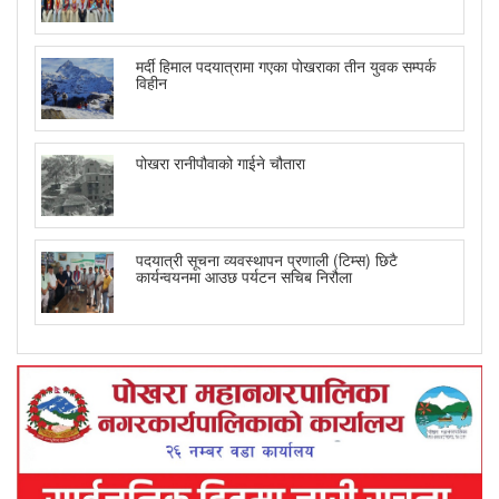
मर्दी हिमाल पदयात्रामा गएका पोखराका तीन युवक सम्पर्क
विहीन
पोखरा रानीपौवाको गाईने चौतारा
पदयात्री सूचना व्यवस्थापन प्रणाली (टिम्स) छिटै
कार्यन्वयनमा आउछ पर्यटन सचिब निरौला