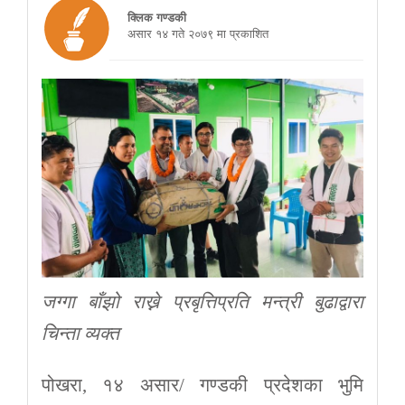
क्लिक गण्डकी
असार १४ गते २०७९ मा प्रकाशित
जग्गा बाँझो राख्ने प्रबृत्तिप्रति मन्त्री बुढाद्वारा
चिन्ता व्यक्त
पोखरा, १४ असार/ गण्डकी प्रदेशका भुमि