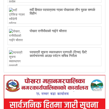
मर्दी हिमाल पदयात्रामा गएका पोखराका तीन युवक सम्पर्क
विहीन
पोखरा रानीपौवाको गाईने चौतारा
पदयात्री सूचना व्यवस्थापन प्रणाली (टिम्स) छिटै
कार्यन्वयनमा आउछ पर्यटन सचिब निरौला