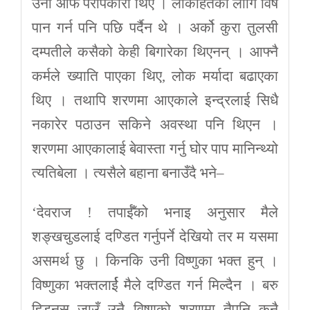
उनी आफैँ परोपकारी थिए । लोकहितका लागि विष
पान गर्न पनि पछि पर्दैन थे । अर्को कुरा तुलसी
दम्पतीले कसैको केही बिगारेका थिएनन् । आफ्नै
कर्मले ख्याति पाएका थिए, लोक मर्यादा बढाएका
थिए । तथापि शरणमा आएकाले इन्द्रलाई सिधै
नकारेर पठाउन सकिने अवस्था पनि थिएन ।
शरणमा आएकालाई बेवास्ता गर्नु घोर पाप मानिन्थ्यो
त्यतिबेला । त्यसैले बहाना बनाउँदै भने–
‘देवराज ! तपाईँको भनाइ अनुसार मैले
शङ्खचुडलाई दण्डित गर्नुपर्ने देखियो तर म यसमा
असमर्थ छु । किनकि उनी विष्णुका भक्त हुन् ।
विष्णुका भक्तलार्ई मैले दण्डित गर्न मिल्दैन । बरु
हिड्नुस् जाउँ उनै विष्णुको शरणमा तैपनि कुनै