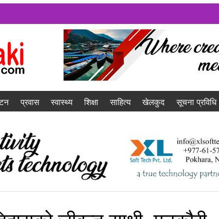
यटन
प्रवास
स्वास्थ्य
शिक्षा
साहित्य
खेलकुद
सूचना प्रविधि
िहासको जीवन्त साक्षी, मनकौरी