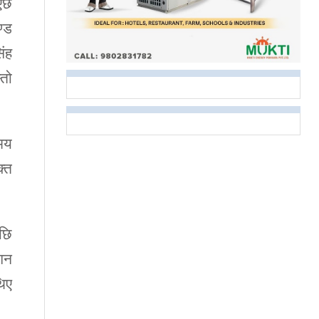
इएछ
ण्ड
ंह
्तो
समय
क्त
पछि
ागन
थिए