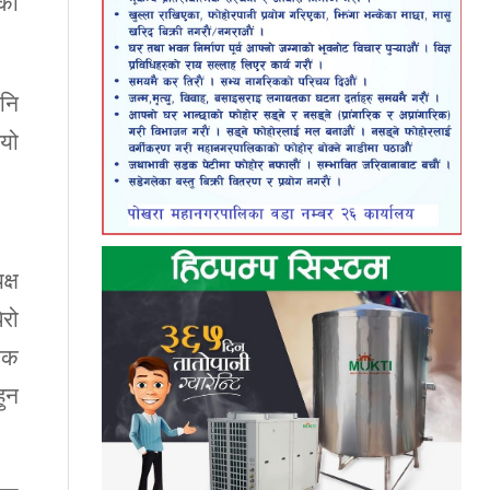
िका
पनि
भयो
क्ष
ेरो
जिक
हुन