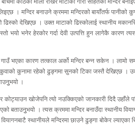
एर बीचमा काठको मौलो राखेर माटोको गारो सहितको मन्दिर बना
लिइएछ । मन्दिर बनाउने क्रममा मन्दिरको बायाँतर्फ पानीको कु
ढिस्को देखिएछ । उक्त माटाको ढिस्कोलाई स्थानीय मकानसि
 भयो भनेर हेरकोर गर्दा देवी उत्पत्ति हुन लागेकै कारण त्यस
ानो गाउँ भएका कारण तत्काल अर्को मन्दिर बन्न सकेन । लामो 
ुवाको कुनामा रहेको ढुङ्गमा सुनको टिका जस्तै देखिएछ । उ
नाउनुुभयो ।
ेर कोट्याउन खोजेपनि त्यो नउक्किएको जानकारी दिदै उहाँले 
ाएको बताउनुुभयो । त्यस क्रममा मन्दिर बनाउँदा स्थानीय विय
 वियागनबाटै स्थानीयले मन्दिरमा छाउने ढुङ्गा बोकेर ल्याएका 