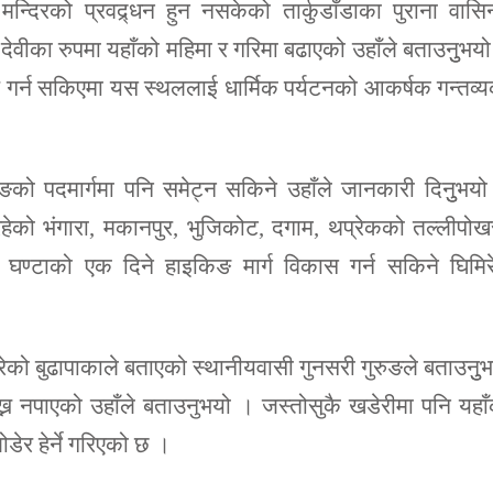
्दिरको प्रवद्र्धन हुन नसकेको तार्कुडाँडाका पुराना वासिन
की देवीका रुपमा यहाँको महिमा र गरिमा बढाएको उहाँले बताउनुुभय
र गर्न सकिएमा यस स्थललाई धार्मिक पर्यटनको आकर्षक गन्तव्
िङको पदमार्गमा पनि समेट्न सकिने उहाँले जानकारी दिनुुभय
िर रहेको भंगारा, मकानपुर, भुजिकोट, दगाम, थप्रेकको तल्लीपोख
ँच घण्टाको एक दिने हाइकिङ मार्ग विकास गर्न सकिने घिमिर
ेको बुढापाकाले बताएको स्थानीयवासी गुनसरी गुरुङले बताउनुु
्न नपाएको उहाँले बताउनुभयो । जस्तोसुकै खडेरीमा पनि यहा
डेर हेर्ने गरिएको छ ।