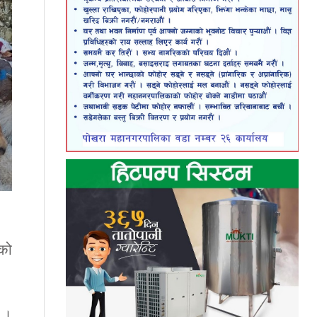
ेको
् ।