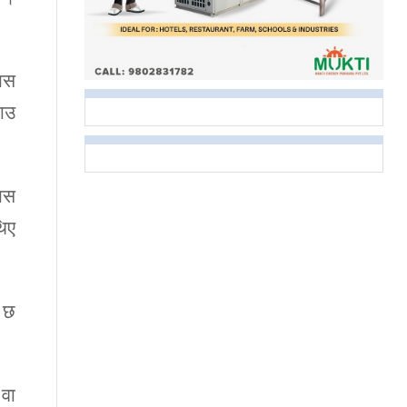
 यस
ताउ
्यस
थिए
ो छ
 वा