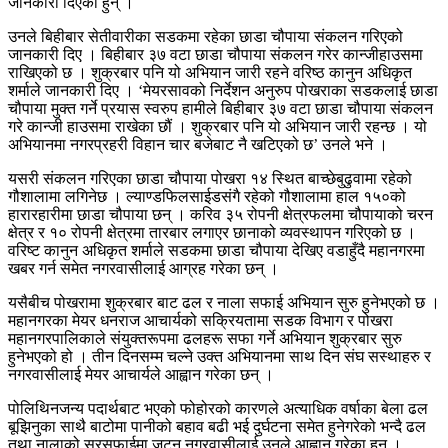
जानकारी दिएका हुन् ।
उनले बिहीबार सेतीवारीका सडकमा रहेका छाडा चौपाया संकलन गरिएको
जानकारी दिए । बिहीबार ३७ वटा छाडा चौपाया संकलन गरेर कान्जीहाउसमा
राखिएको छ । शुक्रबार पनि यो अभियान जारी रहने वरिष्ठ कानुन अधिकृत
शर्माले जानकारी दिए । ‘मेयरसावको निर्देशन अनुरुप पोखराका सडकलाई छाडा
चौपाया मुक्त गर्ने प्रयास स्वरुप हामीले बिहीबार ३७ वटा छाडा चौपाया संकलन
गरे कान्जी हाउसमा राखेका छौं । शुक्रबार पनि यो अभियान जारी रहन्छ । यो
अभियानमा नगरप्रहरी विहान चार बजेबाट नै खटिएको छ’ उनले भने ।
यसरी संकलन गरिएका छाडा चौपाया पोखरा १४ स्थित बाच्छेबुढुवामा रहेको
गौशालामा लगिनेछ । ल्याण्डफिलसाईडसंगै रहेको गौशालामा हाल १५०को
हारारहारीमा छाडा चौपाया छन् । करिव ३५ रोपनी क्षेत्रफलमा चौपायाको चरन
क्षेत्र र १० रोपनी क्षेत्रमा तारबार लगाएर छानाको व्यवस्थापन गरिएको छ ।
वरिष्ट कानुन अधिकृत शर्माले सडकमा छाडा चौपाया देखिए वडाहुँदै महानगरमा
खबर गर्न समेत नगरवासीलाई आग्रह गरेका छन् ।
यसैबीच पोखरामा शुक्रबार बाट ढल र नाला सफाई अभियान सुरु हुनेभएको छ ।
महानगरका मेयर धनराज आचार्यको सक्रियतामा सडक विभाग र पोखरा
महानगरपालिकाले संयुक्तरूपमा ढलहरू सफा गर्ने अभियान शुक्रबार सुरु
हुनेभएको हो । तीन दिनसम्म चल्ने उक्त अभियानमा साथ दिन संघ सस्थाहरु र
नगरवासीलाई मेयर आचार्यले आह्वान गरेका छन् ।
पोलिथिनजन्य पदार्थबाट भएको फोहोरको कारणले अत्याधिक वर्षाका बेला ढल
बूझिनुका साथै बाटोमा पानीको बहाव बढी भई दुर्घटना समेत हुनेगरेको भन्दै ढल
तथा नालाको सरसफाईमा जुट्न नगरवासीलाई उनले आह्वान गरेका हुन् ।