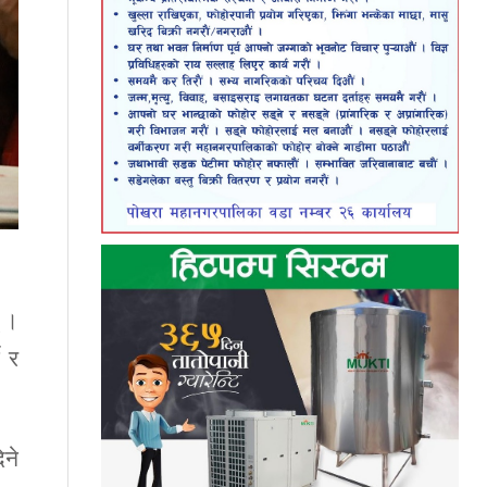
् ।
े र
िने