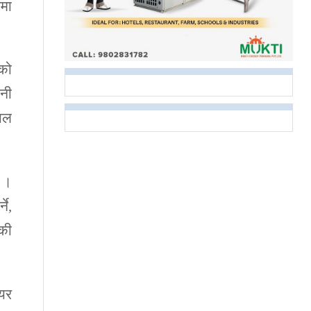
टमा
को
ानी
पाल
ए ।
ने,
ेकी
ेयर