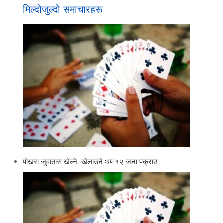
मिल्दोजुल्दो समाचारहरू
पोखरा जुवातास खेल्ने–खेलाउने थप १२ जना पक्राउ