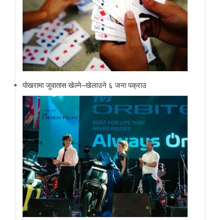
पोखरामा जुवातास खेल्ने–खेलाउने ६ जना पक्राउ