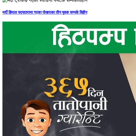
मर्दी हिमाल पदयात्रामा गएका पोखराका तीन युवक सम्पर्क विहीन