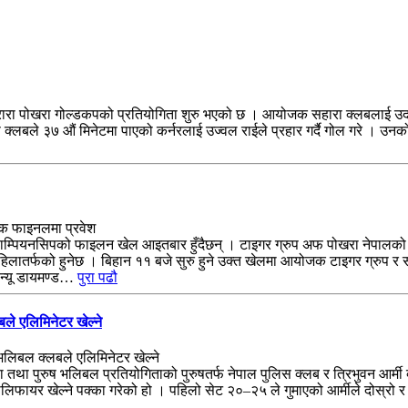
ारा पोखरा गोल्डकपको प्रतियोगिता शुरु भएको छ । आयोजक सहारा क्लबलाई उद
बले ३७ औं मिनेटमा पाएको कर्नरलाई उज्वल राईले प्रहार गर्दै गोल गरे । उनको प
ल च्याम्पियनसिपको फाइलन खेल आइतबार हुँदैछन् । टाइगर ग्रुप अफ पोखरा नेपालक
तर्फको हुनेछ । बिहान ११ बजे सुरु हुने उक्त खेलमा आयोजक टाइगर ग्रुप र सशस्
न्यू डायमण्ड…
पुरा पढौ
े एलिमिनेटर खेल्ने
िला तथा पुरुष भलिबल प्रतियोगिताको पुरुषतर्फ नेपाल पुलिस क्लब र त्रिभुवन आर्म
लिफायर खेल्ने पक्का गरेको हो । पहिलो सेट २०–२५ ले गुमाएको आर्मीले दोस्रो 