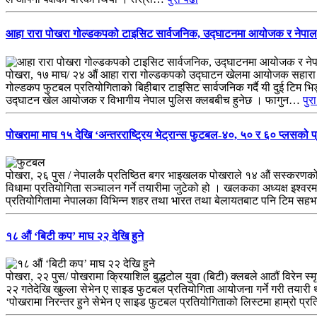
आहा रारा पोखरा गोल्डकपको टाइसिट सार्वजनिक, उद्घाटनमा आयोजक र नेपाल
पोखरा, १७ माघ/ २४ औं आहा रारा गोल्डकपको उद्घाटन खेलमा आयोजक सहारा क्लब
गोल्डकप फुटबल प्रतियोगिताको बिहीबार टाइसिट सार्वजनिक गर्दै यी दुई टिम भ
उद्घाटन खेल आयोजक र विभागीय नेपाल पुलिस क्लबबीच हुनेछ । फागुन…
पुर
पोखरामा माघ १५ देखि ‘अन्तरराष्ट्रिय भेट्रान्स फुटबल-४०, ५० र ६० प्लसको प्र
पोखरा, २६ पुस / नेपालकै प्रतिष्ठित बगर भाइखलक पोखराले १४ औं सस्करणको अन
विधामा प्रतियोगिता सञ्चालन गर्ने तयारीमा जुटेको हो । खलकका अध्यक्ष इश्वरमा
प्रतियोगितामा नेपालका विभिन्न शहर तथा भारत तथा बेलायतबाट पनि टिम सह
१८ औं ‘बिटी कप’ माघ २२ देखि हुने
पोखरा, २२ पुस/ पोखरामा क्रियाशिल बुद्धटोल युवा (बिटी) क्लबले आठौं विरेन 
२२ गतेदेखि खुल्ला सेभेन ए साइड फुटबल प्रतियोगिता आयोजना गर्ने गरी तया
‘पोखरामा निरन्तर हुने सेभेन ए साइड फुटबल प्रतियोगिताको लिस्टमा हाम्रो प