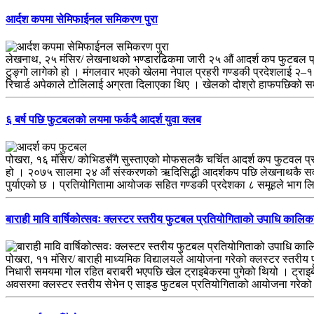
आर्दश कपमा सेमिफाईनल समिकरण पुरा
लेखनाथ, २५ मंसिर/ लेखनाथको भण्डारढिकमा जारी २५ औं आदर्श कप फुटबल प्रत
टुङ्गो लागेको हो । मंगलवार भएको खेलमा नेपाल प्रहरी गण्डकी प्रदेशलाई २–१
रिचार्ड अपेकाले टोलिलाई अग्रता दिलाएका थिए । खेलको दोश्रो हाफपछिक
६ बर्ष पछि फुटबलको लयमा फर्कदै आदर्श युवा क्लब
पोखरा, १६ मंसिर/ कोभिडसँगै सुस्ताएको मोफसलकै चर्चित आदर्श कप फुटवल प्
हो । २०७५ सालमा २४ औं संस्करणको ऋदिसिद्धी आदर्शकप पछि लेखनाथकै सर्वाध
पुर्याएको छ । प्रतियोगितामा आयोजक सहित गण्डकी प्रदेशका ८ समूहले भाग 
बाराही मावि वार्षिकोत्सवः क्लस्टर स्तरीय फुटबल प्रतियोगिताको उपाधि कालि
पोखरा, ११ मंसिर/ बाराही माध्यमिक विद्यालयले आयोजना गरेको क्लस्टर स्तरी
निधारी समयमा गोल रहित बराबरी भएपछि खेल ट्राइबेकरमा पुगेको थियो । ट्राइ
अवसरमा क्लस्टर स्तरीय सेभेन ए साइड फुटबल प्रतियोगिताको आयोजना गरे