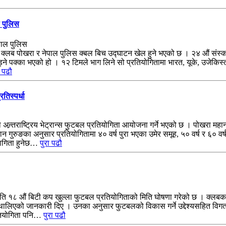
 पुलिस
 पोखरा र नेपाल पुलिस क्बल बिच उद्घाटन खेल हुने भएको छ । २४ औं संस्करणको
िड्ने पक्का भएको हो । १२ टिमले भाग लिने सो प्रतियोगितामा भारत, यूके, उजेकि
ा पढौ
तिस्पर्धा
्र्तराष्ट्रिय भेट्रान्स फुटबल प्रतियोगिता आयोजना गर्ने भएको छ । पोखरा महा
न गुरुङका अनुसार प्रतियोगितामा ४० वर्ष पुरा भएका उमेर समूह, ५० वर्ष र ६० वर्
भागिता हुनेछ…
पुरा पढौ
स्मृति १८ औं बिटी कप खुल्ला फुटबल प्रतियोगिताको मिति घोषणा गरेको छ । क्लब
री थालिएको जानकारी दिए । उनका अनुसार फुटबलको विकास गर्ने उद्देश्यसहित वि
्रतियोगिता पनि…
पुरा पढौ