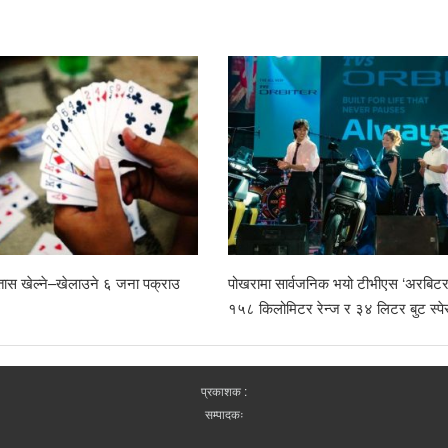
तास खेल्ने–खेलाउने ६ जना पक्राउ
पोखरामा सार्वजनिक भयो टीभीएस ‘अरबिटर
१५८ किलोमिटर रेन्ज र ३४ लिटर बुट स्प
प्रकाशक :
सम्पादकः