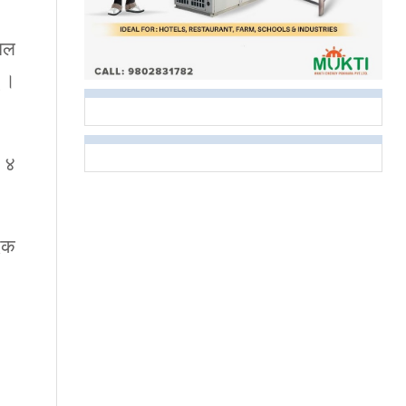
नल
् ।
त ४
पदक