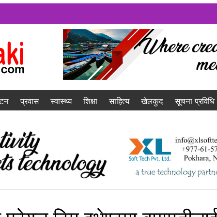
यटन
प्रवास
स्वास्थ्य
शिक्षा
साहित्य
खेलकुद
सूचना प्रविधि
रुष फोयल टिम इभेण्टमा बागमतीला