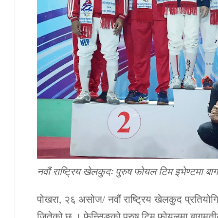
नवौं राष्ट्रिय खेलकुदः पुरुष फोयल टिम इभेण्टमा बाग
पोखरा, २६ असोज/ नवौं राष्ट्रिय खेलकुद प्रतियोगि
जितेको छ । फेन्सिङको पुरुष टिम फोयलमा बागमतीले 