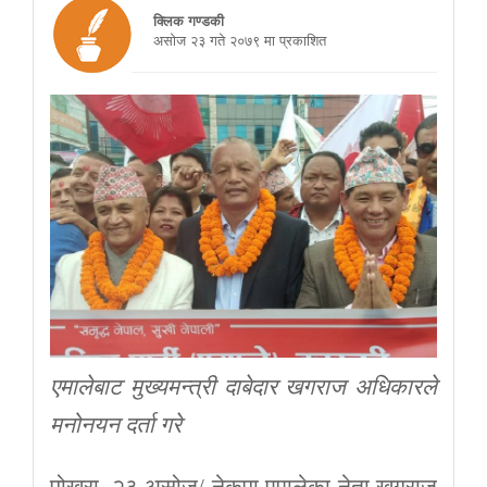
क्लिक गण्डकी
असाेज २३ गते २०७९ मा प्रकाशित
एमालेबाट मुख्यमन्त्री दाबेदार खगराज अधिकारले
मनोनयन दर्ता गरे
पोखरा, २३ असोज/ नेकपा एमालेका नेता खगराज