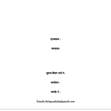
प्रकाशक :
सम्पादकः
सूचना बिभाग दर्ता नं:
कार्यालय :
सम्पर्क नं :
Email:clickgandaki@gmail.com