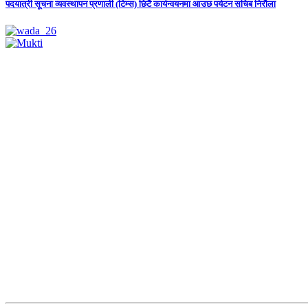
पदयात्री सूचना व्यवस्थापन प्रणाली (टिम्स) छिटै कार्यन्वयनमा आउछ पर्यटन सचिब निरौला