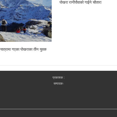
पोखरा रानीपौवाको गाईने चौतारा
पदयात्रामा गएका पोखराका तीन युवक
प्रकाशक :
सम्पादकः