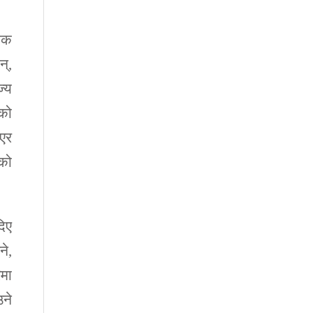
जिक
न्,
ज्य
एको
भएर
ुको
दिए
ने,
िमा
उने