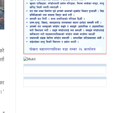
ेको
्ता
षका
 ।’