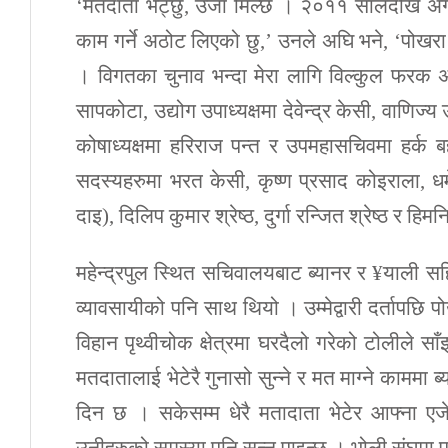
‘मतदाता भेट्छु, उर्जा मिल्छ । २०११ सालदेखि अ
काम गर्ने अठोट लिएको छु,’ उनले अघि भने, ‘पोखरा 
। विगतका चुनाव भन्दा मेरा लागि विल्कुल फरक अ
सापकोटा, उद्योग उपाध्यक्षमा देवेन्द्र केसी, वाणिज्
कोषाध्यक्षमा हरिराज पन्त र उपमहासचिवमा हर्क बहा
सदस्यहरुमा भरत केसी, कृष्ण प्रसाद कोइराला, धर्म
दाइ), दिलिप कुमार श्रेष्ठ, दुर्गा रन्जित श्रेष्ठ र हिमन
महेन्द्रपुल स्थित सचिवालयबाट ब्यानर र ¥याली स
व्यावसायीको पनि साथ थियो । उम्मेद्वारी दर्तापछि 
विहान पृथ्वीचोक क्षेत्रमा घरदैलो गरेको टोलीले
मतदातालाई भेटेरै गुनासो सुन्ने र मत माग्ने काममा ब
दिन छ । सकेसम्म धेरै मतादाता भेटेर आफ्ना एजेण्ड