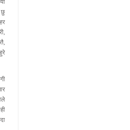
याँ
 छु
िहर
री,
तै,
ुरे
ोगी
बार
ोले
ेही
्दा