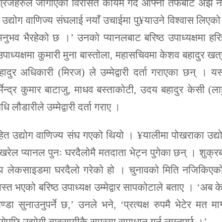
ग्रजहरुले जोगाएको विरासत कायम गर्दै आफ्नो तर्फबाट अझ न
उद्योग वाणिज्य संघलाई नयाँ उचाईमा पु¥याउने विश्वास लिएको
नुभव भैरहेको छ ।’ उनको प्यानलबाट बरिष्ठ उपाध्यक्षमा हर
य उपाध्यक्षमा कुमारी मुना बास्तोला, महासचिवमा केशव बहादुर खत्
दुर अधिकारी (मिरज) ले उम्मेद्वारी दर्ता गराएका छन् । यस्
ेन्द्र कुमार बाटाजु, माधव बस्ताकोटी, उदय बहादुर केसी (लाह
िधि लौडारीले उम्मेद्वारी दर्ता गराए ।
हित उद्योग वाणिज्य संघ गएको थियो । ¥यालीमा पोखराका उद्य
पोखरेल प्यानल पुनः घरदैलोमै मतदाता भेट्न पुगेका छन् । शुक्र
 साँझ लेकसाइडमा घरदैलो गरेको हो । चुनावको मिति नजिकिएक
्यस्त भएको बरिष्ठ उपाध्यक्ष उम्मेद्वार सापकोटाले बताए । ‘अब क
ा सुनाउनुपर्ने छ,’ उनले भने, ‘प्रत्यक्ष रुपमै भेटेर मत माग