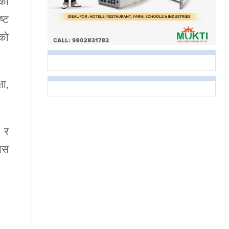
मको
ष्ट
को
षा,
 र
 यस