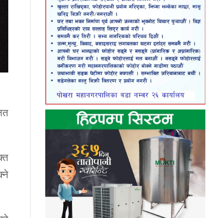
षित
क्त
्ने