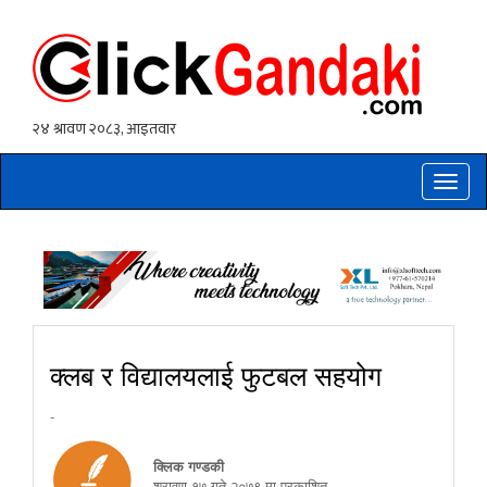
Toggle
naviga
क्लब र विद्यालयलाई फुटबल सहयोग
-
क्लिक गण्डकी
श्रावण १७ गते २०७९ मा प्रकाशित