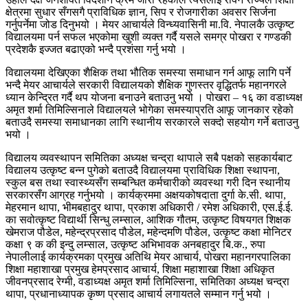
क्षेत्रमा सुधार सँगसगै प्राविधिक ज्ञान, सिप र रोजगारीका अवसर सिर्जना
गर्नुपर्नेमा जोड दिनुभयो । मेयर आचार्यले विन्ध्यवासिनी मा.वि. नेपालकै उत्कृष्ट
विद्यालयमा पर्न सफल भएकोमा खुशी व्यक्त गर्दै यसले समग्र पोखरा र गण्डकी
प्रदेशकै इज्जत बढाएको भन्दै प्रशंसा गर्नु भयो ।
विद्यालयमा देखिएका शैक्षिक तथा भौतिक समस्या समाधान गर्न आफू लागि पर्ने
भन्दै मेयर आचार्यले सरकारी विद्यालयको शैक्षिक गुणस्तर वृद्धितर्फ महानगरले
ध्यान केन्द्रित गर्दै थप योजना बनाउने बताउनु भयो । पोखरा – १६ का वडाध्यक्ष
अमृत शर्मा तिमिल्सिनाले विद्यालयले भोगेका समस्याप्रति आफू जानकार रहेको
बताउदै समस्या समाधानका लागि स्थानीय सरकारले सक्दो सहयोग गर्ने बताउनु
भयो ।
विद्यालय व्यवस्थापन समितिका अध्यक्ष चन्द्रा थापाले सबै पक्षको सहकार्यबाट
विद्यालय उत्कृष्ट बन्न पुगेको बताउदै विद्यालयमा प्राविधिक शिक्षा स्थापना,
स्कुल बस तथा स्वास्थ्यसँग सम्बन्धित कर्मचारीको व्यवस्था गरी दिन स्थानीय
सरकारसँग आग्रह गर्नुभयो । कार्यक्रममा अक्षयकोषदाता दुर्गा के.सी. थापा,
मेहरमान थापा, भीमबहादुर थापा, प्रकाश अधिकारी / रमेश अधिकारी, एस.ई.ई.
का सवोत्कृष्ट विद्यार्थी सिन्धु लम्साल, आशिक गौतम, उत्कृष्ट विषयगत शिक्षक
खेमराज पौडेल, महेन्द्रप्रसाद पौडेल, महेन्दमणि पौडेल, उत्कृष्ट कक्षा मोनिटर
कक्षा ९ क की इन्दु लम्साल, उत्कृष्ट अभिभावक अनबहादुर बि.क., रुपा
नेपालीलाई कार्यक्रमका प्रमुख अतिथि मेयर आचार्य, पोखरा महानगरपालिका
शिक्षा महाशाखा प्रमुख हेमप्रसाद आचार्य, शिक्षा महाशाखा शिक्षा अधिकृत
जीवनप्रसाद रेग्मी, वडाध्यक्ष अमृत शर्मा तिमिल्सिना, समितिका अध्यक्ष चन्द्रा
थापा, प्रधानाध्यापक कृष्ण प्रसाद आचार्य लगायतले सम्मान गर्नु भयो ।