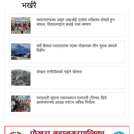
भर्खरै
मदरल्याण्डका अमृत आइओई प्रवेश परीक्षामा दोस्रो हुन
सफल, विद्यालयद्वारा बधाई तथा सम्मान
मर्दी हिमाल पदयात्रामा गएका पोखराका तीन युवक सम्पर्क
विहीन
पोखरा रानीपौवाको गाईने चौतारा
पदयात्री सूचना व्यवस्थापन प्रणाली (टिम्स) छिटै
कार्यन्वयनमा आउछ पर्यटन सचिब निरौला