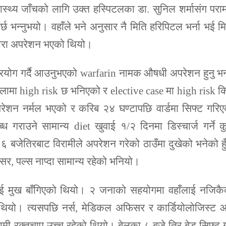
स्थ्य जाँचको लागि उक्त हस्पिटलका डा. सुनिल शर्मासंग पराम
पर्छ भन्‍नुभयो। वहाँले भने अनुसार नै मिति हरिपिटल भर्ना भई म
्वारा अपरेशन भएको थियो।
ले प्रयोग गर्दै आउनुभएको warfarin नामक औषधी अपरेशन हुनु भन
बेलामा high risk छ भनिएको र elective case मा high risk 
ेशन नर्मल भएको र करिब २४ घण्टापछि वार्डमा सिफ्ट गरिए
गराउने सामान्य diet खुवाई १/२ दिनमा डिस्चार्ज गर्ने क
जेतिरबाट विरामीले अपरेशन गरेको ठाउँमा दुखेको भनेको हु
सर, पल्स नाप्दा सामान्य रहेको भनियो।
नुभई मुख बाँगिएको थियो। २ जनाको सहयोगमा वहाँलाई नजिक
 थियो। त्यसपछि नर्स, मेडिकल अफिसर र कार्डियोलोजिस्ट 
ी रक्तचाप उच्च रहेको थियो। बेलुका ८ बजे तिर बेड सिफ्ट गर