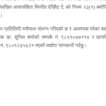
िखित आचासंहिता विपरीत देखिँदा ऐ. को नियम २३(१) बमोज
ु।
का प्रतिलिपी यसैसाथ संलग्न गरिएको छ र आवश्‍यक परेका 
्सक डा. सुनिल शर्माको सम्पर्क नं. ९८५१०४७११४ र छानव
्क नं. ९८०१२३५६२१ भएको व्यहोरा जानकारी गर्दछु।