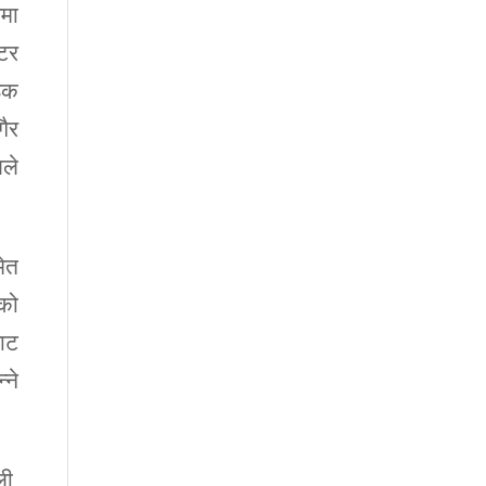
वमा
्टर
िक
ैर
णले
मेत
रको
बाट
‍ने
ी,