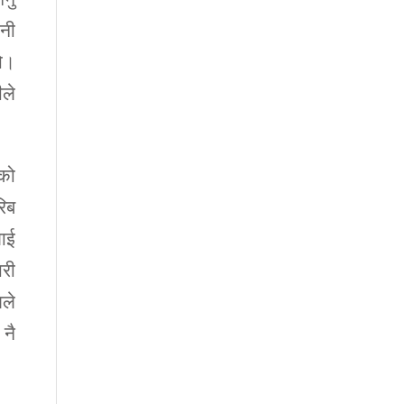
ानी
यो।
ले
एको
िब
ाई
री
ले
 नै