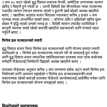
२ सय ४० सटर रहेको बुद्ध विशाल बजारमा फेन्सी, कष्मेटिक लगागतका सामान
खरिद र बिक्री हुने गरेको छ । उत्तरी छिमेकी देश चीनतर्फका नाका सञ्चानमा
नआउँदा सामान ल्याउन समस्या भएको र ढुवानी खर्च बढेको अध्यक्ष खत्रीले
बताए । खत्रीका अनुसार बजार भित्रका पसलबाट करिब ३ हजार ५ सय
प्रत्यक्ष रुपमा लाभाम्वित भएको बताए । कोरोना अघि र अहिलेको खरिद मूल्य
दोब्बर नै वृद्धि भएको उनको भनाइ छ । विदेशी सामान ल्याउँदा प्राविधिक र
कानुनी समस्या समते रहेको बताउँदै खत्रीले सहजताको लागि राज्यले पहल
गर्नुपर्ने बताए ।
सिनेमा हल सञ्चालनको तयारी
बुद्ध विशाल बजार भित्र सिनेमा हल सञ्चालनको लागि योजना बनाएर तयारी
थालिएको छ । सिनेमा हल सञ्चालनमा ल्याउने गरी यो कामलाई पूरा गर्नका
लागि बुद्ध विशाल बजार व्यापारिक एशोसिएसनका प्रवक्ता तथा प्रेस सयोजक
मनोहरि पौडेललाई जिम्मेवारी दिइएको अध्यक्ष खत्रीले बताए ।
प्रवक्ता पौडेलका अनुसार करिब २ सय जनासम्म दर्शक अट्न सक्ने सिनेमा हल
निर्माणको लागि अध्ययन भइरहेको र सिनेमा हल सन्चालकहरुसँग वार्ता
सकारात्मक रहेको बताउदै प्रवक्ता पौडेलले उपभोक्तालाई आर्कर्षित गर्नका लागि
सिनेमा हल सञ्चालनको योजना बनाइएको बताए ।
मिल्दोजुल्दो समाचारहरू