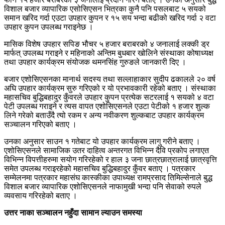
विशाल बजार व्यापारिक एसोसिएसन भित्रका कुनै पनि पसलबाट ५ सयको
समान खरिद गर्दा एउटा उपहार कुपन र १५ सय भन्दा बढीको खरिद गर्दा २ वटा
उपहार कुपन उपलब्ध गराइनेछ ।
मासिक विशेष उपहार सपिङ भौचर ५ हजार बराबरको ४ जनालाई लक्की ड्र
मार्फत् उपलब्ध गराइने र महिनाको अन्तिम बुधबार खोलिने संस्थाका कोषाध्यक्ष
तथा उपहार कार्यक्रम संयोजक थमनसिंह गुरुङले जानकारी दिए ।
बजार एशोसिएसनका मानार्थ सदस्य तथा सल्लाहाकार सुदीप ढकालले २० वर्ष
अघि उपहार कार्यक्रम सुरु गरिएको र यो प्रभावकारी रहेको बताए । संस्थाका
महासचिव बुद्धिबहादुर कुँवरले उपहार कुपन प्रत्येक सटरलाई १ सयको ४ वटा
पेटी उपलब्ध गराइने र त्यस वापत एशोसिएसनले एउटा पेटीको १ हजार शुल्क
लिने गरेको बताउँदै त्यो रकम र अन्य नवीकरण शुल्कबाट उपहार कार्यक्रम
सञ्चालन गरिएको बताए ।
उनका अनुसार साउन १ गतेबाट यो उपहार कार्यक्रम लागु गरीने बताए ।
एशोसिएसनले सामाजिक उतर दाहित्व अन्तरगत विभिन्न दैवि प्रकोप लगाएत
विभिन्न विपत्तीहरुमा सयोग गरिरहेको र हाल ३ जना छात्रछात्रालाई छात्रवृत्ति
समेत उपलब्ध गराइरहेको महासचिव बुद्धिबहादुर कुँवर बताए । पत्रकार
सम्मेलनमा पत्रकार महासंघ कास्कीका उपाध्यक्ष रामप्रसाद तिमिल्सेनाले बुद्ध
विशाल बजार व्यापारिक एशोसिएसनले नाफामुखी भन्दा पनि सेवाको रुपले
व्यवसाय गरिरहेको बताए ।
उत्तर नाका सञ्चालन नहुँदा सामान ल्याउन समस्या