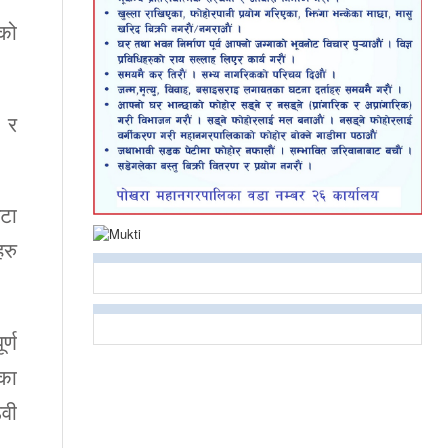
ेको
ण र
वटा
हरु
र्ण
दका
िवी