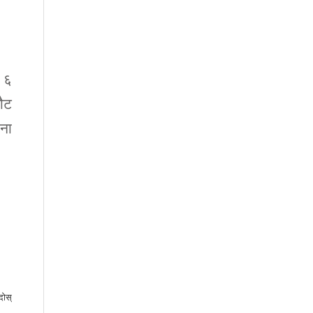
ी ६
नौट
ना