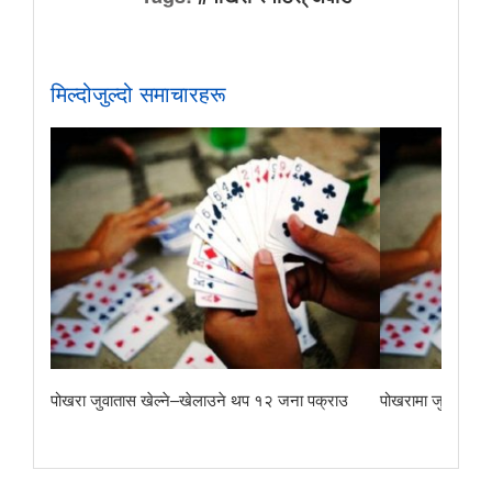
मिल्दोजुल्दो समाचारहरू
पोखरा जुवातास खेल्ने–खेलाउने थप १२ जना पक्राउ
पोखरामा जुवातास ख