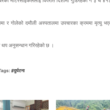
नम्बरको मोटरसाइकललाई विपरीत दिशामा गुडिरहेको ग ३ च ४
ालमा र गोलेको दमौली अस्पतालमा उपचारका क्रममा मृत्यु भ
एर थप अनुसन्धान गरिरहेको छ ।
Tags:
#दुर्घटना