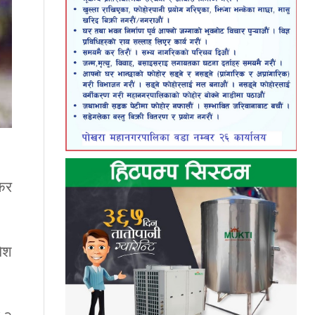
्कर
पेश