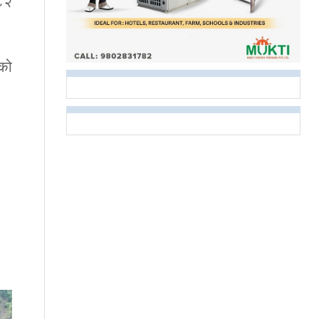
१८२
एको