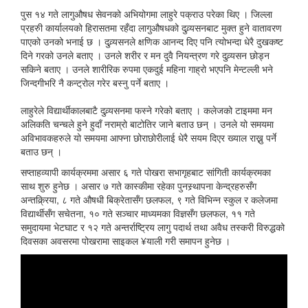
पुस १४ गते लागुऔषध सेवनको अभियोगमा लाहुरे पक्राउ परेका थिए । जिल्ला
प्रहरुी कार्यालयको हिरासतमा रहँदा लागुऔषधको दुव्र्यसनबाट मुक्त हुने वातावरण
पाएको उनको भनाई छ । दुव्र्यसनले क्षणिक आनन्द दिए पनि त्योभन्दा धेरै दुखकष्ट
दिने गरको उनले बताए । उनले शरीर र मन दुवै नियन्त्रण गरे दुव्र्यसन छोड्न
सकिने बताए । उनले शारीरिक रुपमा एकदुई महिना गाह्रो भएपनि मेन्टल्ली भने
जिन्दगीभरि नै कन्ट्रोल गरेर बस्नु पर्ने बताए ।
लाहुरेले विद्यार्थीकालबाटै दुव्र्यसनमा फस्ने गरेको बताए । कलेजको टाइममा मन
अलिकति चन्चले हुने हुदाँ नराम्रो बाटोतिर जाने बताउ छन् । उनले यो समयमा
अविभावकहरुले यो समयमा आफ्ना छोराछोरीलाई धेरै सयम दिएर ख्याल राख्नु पर्ने
बताउ छन् ।
सप्ताहव्यापी कार्यक्रममा असार ६ गते पोखरा सभागृहबाट सांगिती कार्यक्रमका
साथ शुरु हुनेछ । असार ७ गते कास्कीमा रहेका पुनस्र्थापना केन्द्रहरुसँग
अन्तक्र्रिया, ८ गते औषधी बिक्रेतासँग छलफल, ९ गते विभिन्न स्कुल र कलेजमा
विद्यार्थीसँग सचेतना, १० गते सञ्चार माध्यमका विज्ञसँग छलफल, ११ गते
समुदायमा भेटघाट र १२ गते अन्तर्राष्ट्रिय लागु पदार्थ तथा अवैध तस्करी विरुद्धको
दिवसका अवसरमा पोखरामा साइकल ¥याली गरी समापन हुनेछ ।