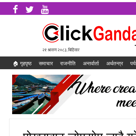
🏠 गृहपृष्ठ
समाचार
राजनीति
अन्तर्वार्ता
अर्थतन्त्र
पर्
पोखराबाट जोमसोम जादै ग