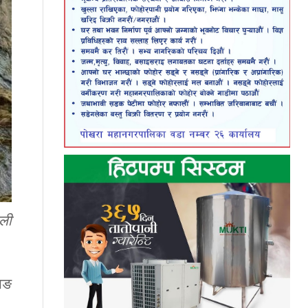
ली
साङ