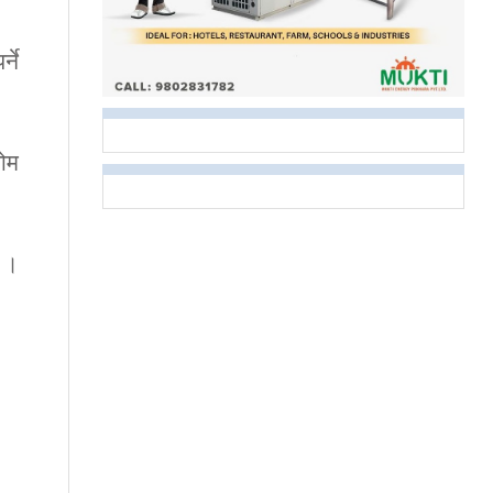
ने
ोम
ए ।