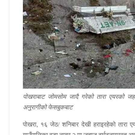
पोखराबाट जोमसोम जादै गरेको तारा एयरको जहाज 
अनुरागीको फेसबुकबाट
पोखरा, १६ जेठ/ शनिबार देखी हराइरहेको तारा ए
गाउँपालिका वडा नम्बर २ मा जहाज दुर्घटनाग्रस्त अ