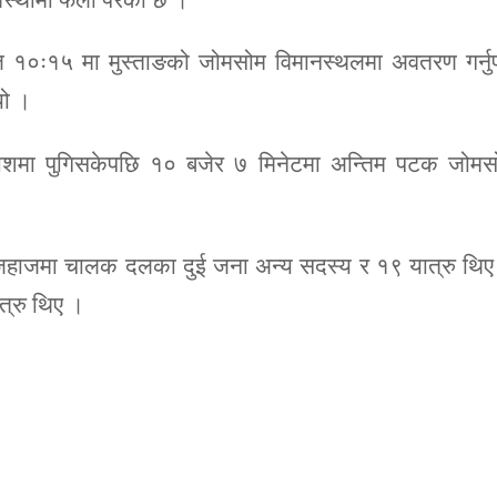
०ः१५ मा मुस्ताङको जोमसोम विमानस्थलमा अवतरण गर्नुपर्
यो ।
शमा पुगिसकेपछि १० बजेर ७ मिनेटमा अन्तिम पटक जोमस
। जहाजमा चालक दलका दुई जना अन्य सदस्य र १९ यात्रु थि
त्रु थिए ।