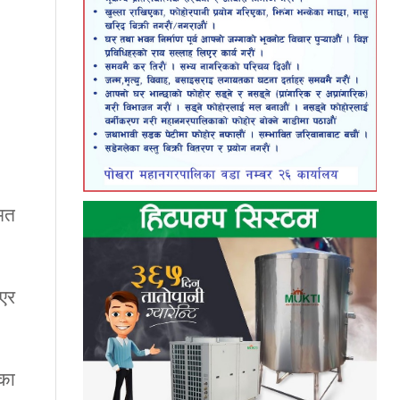
 मत
ाएर
ीका