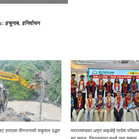
s:
#चुनाब
,
#निर्वाचन
राबाट हराएका तीनजनाको सकुशल उद्धार
मदरल्याण्डका अमृत आइओई प्रवेश परीक्षामा
हुन सफल, विद्यालयद्वारा बधाई तथा सम्मान