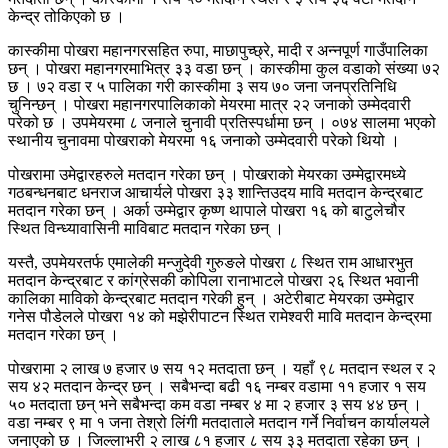
केन्द्र तोकिएको छ ।
कास्कीमा पोखरा महानगरसहित रुपा, माछापुच्छ्रे, मादी र अन्नपूर्ण गाउँपालिका
छन् । पोखरा महानगरमाभित्र ३३ वडा छन् । कास्कीमा कुल वडाको संख्या ७२
छ । ७२ वडा र ५ पालिका गरी कास्कीमा ३ सय ७० जना जनप्रतिनिधि
चुनिन्छन् । पोखरा महानगरपालिकाको मेयरमा मात्र २२ जनाको उम्मेदवारी
परेको छ । उपमेयरमा ८ जनाले चुनावी प्रतिस्पर्धामा छन् । ०७४ सालमा भएको
स्थानीय चुनावमा पोखराको मेयरमा १६ जनाको उम्मेदवारी परेको थियो ।
पोखरामा उमेद्वारहरुले मतदान गरेका छन् । पोखराको मेयरका उम्मेद्वारमध्ये
गठबन्धनबाट धनराज आचार्यले पोखरा ३३ शान्तिउदय मावि मतदान केन्द्रबाट
मतदान गरेका छन् । अर्का उम्मेद्वार कृष्ण थापाले पोखरा १६ को बाटुलेचौर
स्थित विन्ध्यावासिनी माविबाट मतदान गरेका छन् ।
यस्तै, उपमेयरतर्फ एमालेकी मन्जुदेवी गुरुङले पोखरा ८ स्थित राम आधारभुत
मतदान केन्द्रबाट र कांग्रेसकी कोपिला रानाभाटले पोखरा २६ स्थित भवानी
कालिका माविको केन्द्रबाट मतदान गरेकी हुन् । अटेरीबाट मेयरका उम्मेद्वार
गनेस पौडेलले पोखरा १४ को मझेरीपाटन स्थित रामेश्वरी मावि मतदान केन्द्रमा
मतदान गरेका छन् ।
पोखरामा २ लाख ७ हजार ७ सय १२ मतदाता छन् । यहाँ ९८ मतदान स्थल र २
सय ४२ मतदान केन्द्र छन् । सबैभन्दा बढी १६ नम्बर वडामा ११ हजार १ सय
५० मतदाता छन् भने सबैभन्दा कम वडा नम्बर ४ मा २ हजार ३ सय ४४ छन् ।
वडा नम्बर ९ मा १ जना तेश्रो लिंगी मतदाताले मतदान गर्ने निर्वाचन कार्यालयले
जनाएको छ । जिल्लाभरी २ लाख ८१ हजार ८ सय ३३ मतदाता रहेका छन् ।