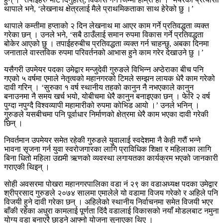
थापाले भने, ‘लेखनाथ क्षेत्रलाई मैले प्राथमिकताका साथ हेरेको छु ।’
थापाले कम्तीमा हप्ताको २ दिन लेखनाथ मा आएर काम गर्ने प्रतिवद्धता व्यक्त
गरेका छन् । उनले भने, ‘सबै ठाउँलाई समान रुपमा विकास गर्ने प्रतिवद्धता
बोकेर आएको छु । तपाईहरुबीच प्रतिवद्धता व्यक्त गर्न चाहन्छु, अबका दिनमा
जनाताले वास्तविक रुपमा परिवर्तनको आभास हुने काम गरेर देखाउने छु ।’
यसैगरी उपमेयर पदका उमेद्वार मन्जुदेवी गुरुङले विभिन्न अप्ठेराका बीच पनि
गएको ५ वर्षमा एमाले नेतृत्वको महानगरको टिमले सम्झन लायक धेरै काम गरेको
दावी गरिन् । ‘सुरुका १ वर्ष स्थानीय तहको कानुन नै नभएकाले कानुन
बनाउनमा नै समय खर्च भयो, योबीचमा धेरै कानुन बनाइएका छन् । फेरि २ वर्ष
पुग्दा नपुग्दै विश्वव्यापी महामारीको रुपमा कोभिड आयो ।’ उनले भनिन् ।
गुरुङले यसबीचमा पनि पूर्वाधार निर्माणको क्षेत्रमा धेरै काम भएका दावी गरेकी
छिन् ।
निवर्तमान उपमेयर समेत रहेकी गुरुङले युवालाई स्वदेशमा नै केही गरौं भन्ने
भावना सृजना गर्न युवा स्वरोजगारका लागि प्राविधिक शिक्षा र महिलाका लागि
बिना धितो महिला उद्यमी ऋणको व्यवस्था लगायतका कार्यक्रम भएको जानकारी
गराएकी थिइन् ।
सोही अवसरमा पोखरा महानगरपालिका वडा नं २९ का वडाअध्यक्ष पदका उमेद्वार
श्रीप्रसाद गुरुङले २०७४ सालमा एमालेले यो वडामा विजय गरेको र अहिले पनि
विजयी हुने दावी गरेका छन् । अहिलेको स्थानीय निर्वाचनमा समेत विजयी भएर
बाँकी रहेका अधुरा कामलाई पूर्णता दिंदै वडालाई विकासको नयाँ मोडलबाट नमुना
योग्य वडा बनाएरै छाड्ने आफ्नो योजना सुनाएका थिए ।