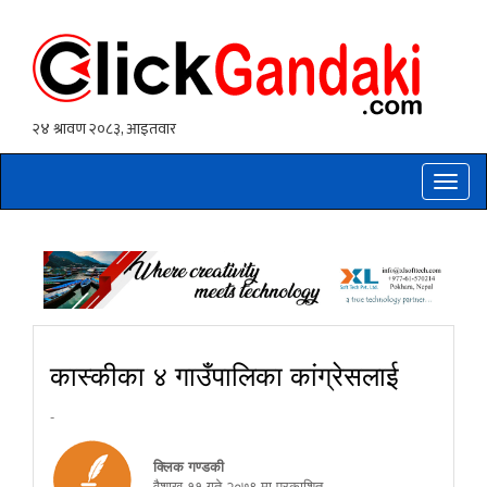
Toggle
naviga
कास्कीका ४ गाउँपालिका कांग्रेसलाई
-
क्लिक गण्डकी
वैशाख ११ गते २०७९ मा प्रकाशित