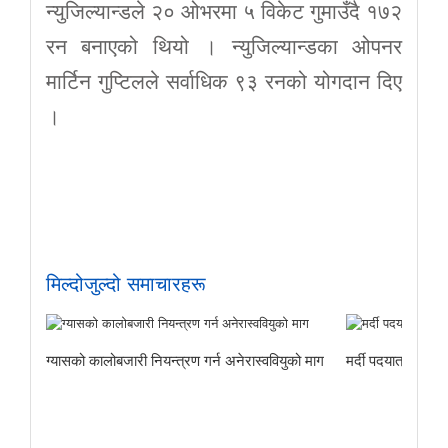
न्युजिल्यान्डले २० ओभरमा ५ विकेट गुमाउँदै १७२
रन बनाएको थियो । न्युजिल्यान्डका ओपनर
मार्टिन गुप्टिलले सर्वाधिक ९३ रनको योगदान दिए
।
मिल्दोजुल्दो समाचारहरू
ववियुको माग
मर्दी पदयात्राबाट हराएका तीनजनाको सकुशल उद्धार
मदरल्याण्डका
सफल, विद्याल