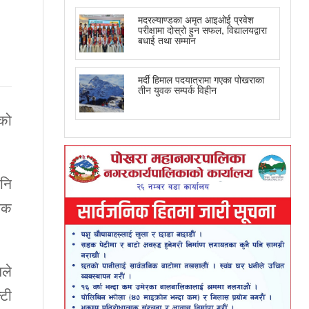
मदरल्याण्डका अमृत आइओई प्रवेश
परीक्षामा दोस्रो हुन सफल, विद्यालयद्वारा
बधाई तथा सम्मान
मर्दी हिमाल पदयात्रामा गएका पोखराका
तीन युवक सम्पर्क विहीन
सको
नि
ामक
सले
्टी