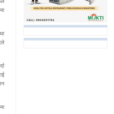
िफल
टमा
तथा
दले
्दा
लाई
ान
मा