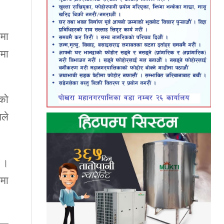
टमा
समा
लको
नले
े ।
टमा