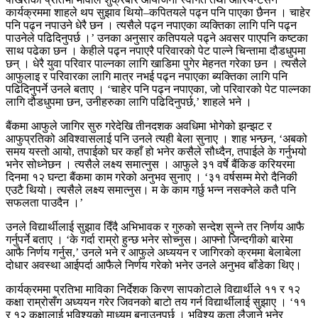
कार्यक्रममा शाहले थप सुझाव थियो–कपितयले पढ्न पनि पाएका छैनन । चाहेर
पनि पढ्न नपाउने धेरै छन । त्यसैले पढ्न नपाएका व्यक्तिका लागि पनि पढ्न
पाउनेले पढिदिनुपर्छ ।’ उनका अनुसार कतिपयले पढ्ने अवसर पाएपनि कष्टका
साथ पढेका छन । केहीले पढ्न नपाएरै परिवारको पेट पाल्ने चिन्तामा दौडधुपमा
छन् । धेरै युवा परिवार पाल्नका लागि खाडिमा पुगेर मेहनत गरेका छन । त्यसैले
आफुलाइ र परिवारका लागि मात्र नभई पढ्न नपाएका ब्यक्तिका लागि पनि
पढिदिनुपर्ने उनले बताए । ‘चाहेर पनि पढ्न नपाएका, जो परिवारको पेट पाल्नका
लागि दौडधुपमा छन, उनीहरुका लागि पढिदिनुपर्छ,’ शाहले भने ।
बैंकमा आफुले जागिर सुरु गरेदेखि तीनदशक अवधिमा भोगेको झन्झट र
आफुप्रतिको अविश्वासलाई पनि उनले त्यही बेला सुनाए । शाह भन्छन, ‘अबको
समय यस्तो आयो, तपाईको घर कहाँ हो भनेर कसैले सौध्दैन, तपाईले के गर्नुभयो
भनेर सोध्नेछन । त्यसैले लक्ष्य समात्नुस । आफुले ३१ वर्षे बैंकिङ करियरमा
दिनमा १२ घन्टा बैंकमा काम गरेको अनुभव सुनाए । ‘३१ वर्षसम्म मेरो दैनिकी
एउटै थियो। त्यसैले लक्ष्य समात्नुस। म के काम गर्छु भन्न नसक्नेले कतै पनि
सफलता पाउदैन ।’
उनले विद्यार्थीलाई सुझाव दिँदै अभिभावक र गुरुको सन्देश सुन्ने तर निर्णय आफै
गर्नुपर्ने बताए । ‘के गर्दा राम्रो हुन्छ भनेर सोच्नुस। आफ्नो जिन्दगीको बारेमा
आफै निर्णय गर्नुस,’ उनले भने र आफुले अध्ययन र जागिरको क्रममा बेलाबेला
दोधार अवस्था आईपर्दा आफैले निर्णय गरेको भनेर उनले अनुभव बाँडेका थिए।
कार्यक्रममा प्रतिभा माविका निर्देशक किरण सापकोटाले विद्यार्थीले ११ र १२
कक्षा राम्रोसँग अध्ययन गरेर जिवनको बाटो तय गर्न विद्यार्थीलाई सुझाए । ‘११
र १२ कक्षालाई भविश्यको माध्यम बनाउनुपर्छ । भविश्य कता लैजाने भनेर