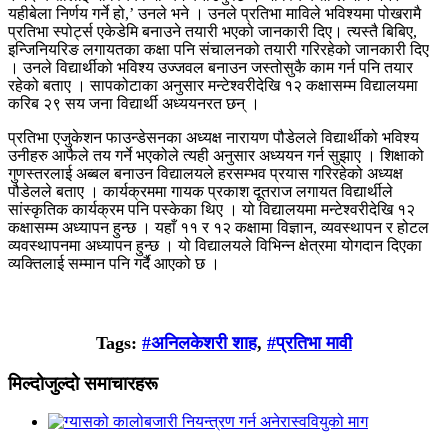
यहीबेला निर्णय गर्ने हो,’ उनले भने । उनले प्रतिभा माविले भविश्यमा पोखरामै
प्रतिभा स्पोर्ट्स एकेडेमि बनाउने तयारी भएको जानकारी दिए। त्यस्तै बिबिए,
इन्जिनियरिङ लगायतका कक्षा पनि संचालनको तयारी गरिरहेको जानकारी दिए
। उनले विद्यार्थीको भविश्य उज्जवल बनाउन जस्तोसुकै काम गर्न पनि तयार
रहेको बताए । सापकोटाका अनुसार मन्टेश्वरीदेखि १२ कक्षासम्म विद्यालयमा
करिब २९ सय जना विद्यार्थी अध्ययनरत छन् ।
प्रतिभा एजुकेशन फाउन्डेसनका अध्यक्ष नारायण पौडेलले विद्यार्थीको भविश्य
उनीहरु आफैले तय गर्ने भएकोले त्यही अनुसार अध्ययन गर्न सुझाए । शिक्षाको
गुणस्तरलाई अब्बल बनाउन विद्यालयले हरसम्भव प्रयास गरिरहेको अध्यक्ष
पौडेलले बताए । कार्यक्रममा गायक प्रकाश दूतराज लगायत विद्यार्थीले
सांस्कृतिक कार्यक्रम पनि पस्केका थिए । यो विद्यालयमा मन्टेश्वरीदेखि १२
कक्षासम्म अध्यापन हुन्छ । यहाँ ११ र १२ कक्षामा विज्ञान, व्यवस्थापन र होटल
व्यवस्थापनमा अध्यापन हुन्छ । यो विद्यालयले विभिन्न क्षेत्रमा योगदान दिएका
व्यक्तिलाई सम्मान पनि गर्दै आएको छ ।
Tags:
#अनिलकेशरी शाह
,
#प्रतिभा मावी
मिल्दोजुल्दो समाचारहरू