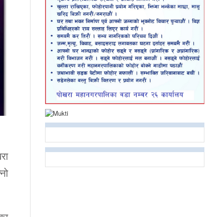
खरा
्नो