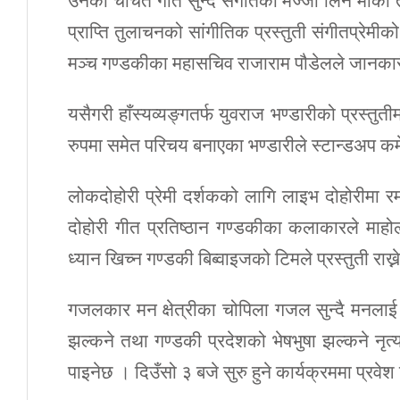
उनका चर्चित गीत सुन्दै संगीतको मज्जा लिने मौका 
प्राप्ति तुलाचनको सांगीतिक प्रस्तुती संगीतप्रे
मञ्च गण्डकीका महासचिव राजाराम पौडेलले जानकार
यसैगरी हाँस्यव्यङ्गतर्फ युवराज भण्डारीको प्रस्तुती
रुपमा समेत परिचय बनाएका भण्डारीले स्टान्डअप कम
लोकदोहोरी प्रेमी दर्शकको लागि लाइभ दोहोरीमा 
दोहोरी गीत प्रतिष्ठान गण्डकीका कलाकारले माहोल 
ध्यान खिच्न गण्डकी बिब्वाइजको टिमले प्रस्तुती राख्
गजलकार मन क्षेत्रीका चोपिला गजल सुन्दै मनलाई प्रफ
झल्कने तथा गण्डकी प्रदेशको भेषभुषा झल्कने नृत्य 
पाइनेछ । दिउँसो ३ बजे सुरु हुने कार्यक्रममा प्रवेश