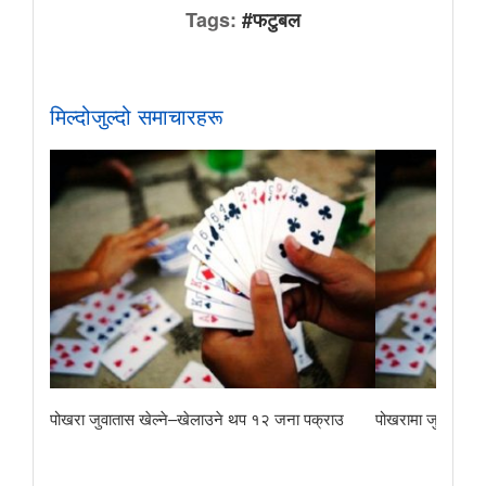
Tags:
#फटुबल
मिल्दोजुल्दो समाचारहरू
पोखरा जुवातास खेल्ने–खेलाउने थप १२ जना पक्राउ
पोखरामा जुवातास ख