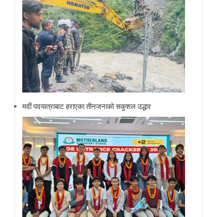
मर्दी पदयात्राबाट हराएका तीनजनाको सकुशल उद्धार