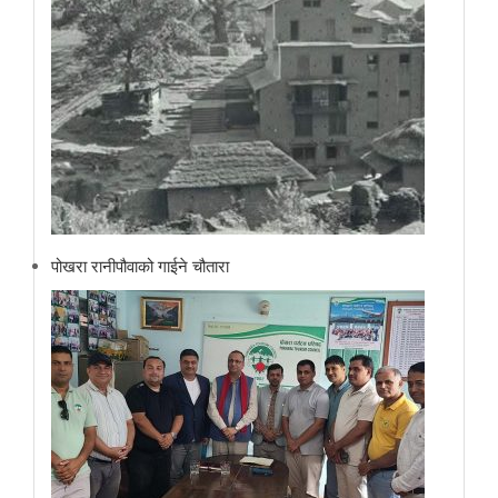
पोखरा रानीपौवाको गाईने चौतारा