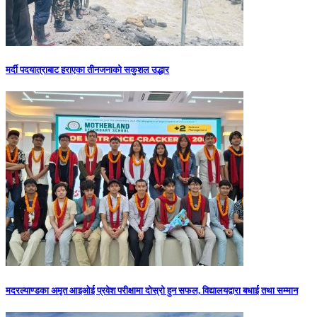
मर्दी पदयात्राबाट हराएका तीनजनाको सकुशल उद्धार
मदरल्याण्डका अमृत आइओई प्रवेश परीक्षामा दोस्रो हुन सफल, विद्यालयद्वारा बधाई तथा सम्मान