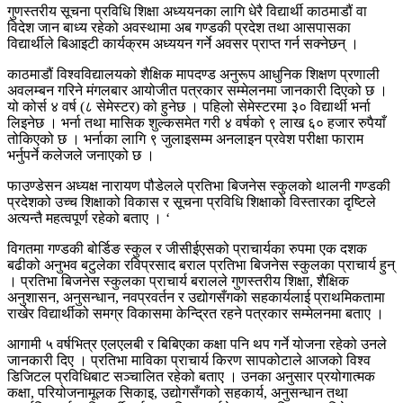
गुणस्तरीय सूचना प्रविधि शिक्षा अध्ययनका लागि धेरै विद्यार्थी काठमाडौं वा
विदेश जान बाध्य रहेको अवस्थामा अब गण्डकी प्रदेश तथा आसपासका
विद्यार्थीले बिआइटी कार्यक्रम अध्ययन गर्ने अवसर प्राप्त गर्न सक्नेछन् ।
काठमाडौं विश्वविद्यालयको शैक्षिक मापदण्ड अनुरूप आधुनिक शिक्षण प्रणाली
अवलम्बन गरिने मंगलबार आयोजीत पत्रकार सम्मेलनमा जानकारी दिएको छ ।
यो कोर्स ४ वर्ष (८ सेमेस्टर) को हुनेछ । पहिलो सेमेस्टरमा ३० विद्यार्थी भर्ना
लिइनेछ । भर्ना तथा मासिक शुल्कसमेत गरी ४ वर्षको ९ लाख ६० हजार रुपैयाँ
तोकिएको छ । भर्नाका लागि ९ जुलाइसम्म अनलाइन प्रवेश परीक्षा फाराम
भर्नुपर्ने कलेजले जनाएको छ ।
फाउण्डेसन अध्यक्ष नारायण पौडेलले प्रतिभा बिजनेस स्कुलको थालनी गण्डकी
प्रदेशको उच्च शिक्षाको विकास र सूचना प्रविधि शिक्षाको विस्तारका दृष्टिले
अत्यन्तै महत्वपूर्ण रहेको बताए । ‘
विगतमा गण्डकी बोर्डिङ स्कुल र जीसीईएसको प्राचार्यका रुपमा एक दशक
बढीको अनुभव बटुलेका रविप्रसाद बराल प्रतिभा बिजनेस स्कुलका प्राचार्य हुन्
। प्रतिभा बिजनेस स्कुलका प्राचार्य बरालले गुणस्तरीय शिक्षा, शैक्षिक
अनुशासन, अनुसन्धान, नवप्रवर्तन र उद्योगसँगको सहकार्यलाई प्राथमिकतामा
राखेर विद्यार्थीको समग्र विकासमा केन्द्रित रहने पत्रकार सम्मेलनमा बताए ।
आगामी ५ वर्षभित्र एलएलबी र बिबिएका कक्षा पनि थप गर्ने योजना रहेको उनले
जानकारी दिए । प्रतिभा माविका प्राचार्य किरण सापकोटाले आजको विश्व
डिजिटल प्रविधिबाट सञ्चालित रहेको बताए । उनका अनुसार प्रयोगात्मक
कक्षा, परियोजनामूलक सिकाइ, उद्योगसँगको सहकार्य, अनुसन्धान तथा