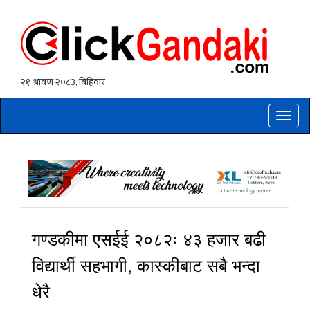
Toggle
naviga
गण्डकीमा एसईई २०८२ः ४३ हजार बढी
विद्यार्थी सहभागी, कास्कीबाट सबै भन्दा
धेरै