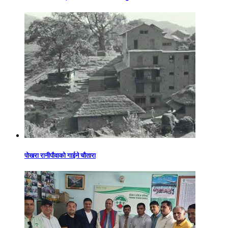
पोखरा रानीपौवाको गाईने चौतारा