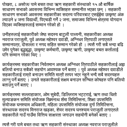
पोखरा, ८ असोज/ पामे बचत तथा ऋण सहकारी संस्थाको १५ औ बार्षिक
साधारण सभाको अवसरमा विभिन्न व्यक्तिहरु सम्मानीत भएका छन् । सहकारी
साधारण सभाको अवसरमा सहकारीका सदस्य परिवारबाट एसईईमा उत्कृष्ट अंक
ल्याउने ४ जना विद्यार्थी, पिएचडी गर्ने २ जना, समाजमा विभिन्न क्षेत्रमा योगदान
दिएका व्यक्तिहरुलाई सम्मान गरेको हो ।
उनीहरुलाई सहकारीको जेष्ठ सदस्य बाटुली पाध्यनी, सहकारीका अध्यक्ष
नवराज पराजुली, पुर्व अध्यक्ष महेश्वर दवाडी, अग्निधर त्रिपाठी लगाएतले
सम्मानपत्र, दोसल्ला र नगद सहित सम्मान गरेको हो । त्यसै गरी सबै भन्दा बढि
उमेर पुगेका बृद्धबृद्धा, उत्कृष्ट कर्मचारी, उत्कृष्ट ऋणी, उत्कृष्ट बचत कर्तालाई
पनि सम्मान गरेका थिए ।
कार्यक्रममा सहकारीका निर्वतमान अध्यक्ष अग्निधर त्रिपाठीले सहकारीलाई अझ
बलियो बनाउ सबैको सहयोग आवश्यक पर्ने बताए । पुर्व अध्यक्ष महेश्वर दवाडीले
सहकारीलाई राम्रो बनाउन समिति मात्रै तत्पर भएर नहुने भन्दै सबै सदस्यहरु
लाग्नु पर्ने बताए । उनले सहकारीलाई सक्षम बनाउन सन्चित कोषहरु पनि बलियो
बताउनु पर्ने बताए ।
कार्यक्रममा सल्लाहाकार, ओम सुबेदी, डिल्लिराम भट्टराई, ऋण तथा धितो
मुल्याङकन समिति संयोजक खिमनाथ र्शमा तिमिल्सिना, शिक्षा उपसमिति
संयोजक घनश्याम अधिकारी, महिला उपसमिति संयोजक दुर्गा तिमिल्सिना,
संस्थापक सदस्य मिनराज खड्का, शेयर सदस्य घनश्याम पराजुली लगाएतले
सहकारीले गाउँ गाउँमा वित्तिय साक्षरता जगाउन सहयोगी बनेको बताए ।
त्यसै गरी पामे बचत तथा ऋण सहकारी संस्थाका अध्यक्ष नवराज पराजुलीले