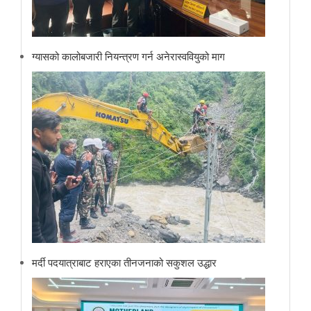
ग्यासको कालोबजारी नियन्त्रण गर्न अनेरास्ववियुको माग
मर्दी पदयात्राबाट हराएका तीनजनाको सकुशल उद्धार